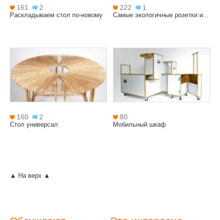
161
2
222
1
Раскладываем стол по-новому
Самые экологичные розетки и...
160
2
80
Стол универсал
Мобильный шкаф
▲ На верх ▲