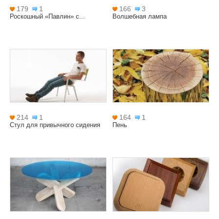
179
1
166
3
Роскошный «Павлин» с...
Волшебная лампа
214
1
164
1
Стул для привычного сидения
Пень