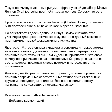
Такую необычную люстру придумал французский дизайнер Матье
Леннер (Mathieu Lehanneur). Он назвал ее «Les Cordes», то есть –
«Канаты».
Прижилась она в холле замка Борели (Château Borély), который
был построен еще в 18 веке на юге Марселя, Франция.
Но аристократы здесь давно не живут. Замок сначала стал
убежищем для археологического музея, а на данный момент в
нем прижился музей декоративного искусства.
Люстра от Матье Леннера украсила и осветила интерьер холла
названного замка. Дизайнер словно вшил ее в перекрытия с
помощью гигантской иглы. Сам художник признается, что свою
работу воспринимает не как осветительный прибор, а как линию
света, которая проходит сквозь потолок и путешествует по
помещению.
Для того, чтобы реализовать этот проект, дизайнер призвал на
помощь современные осветительные технологии: стеклянные
трубки и светодиодные полосы. Это они позволили свету
появиться в свисающих с потолка «канатах».
Источник:
www.mathieulehanneur.fr
Добавить комментарий