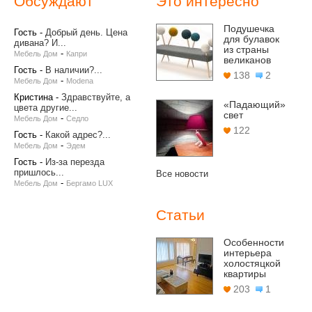
Обсуждают
Это интересно
Подушечка
Гость
-
Добрый день. Цена
для булавок
дивана? И...
из страны
-
Мебель Дом
Капри
великанов
Гость
-
В наличии?...
138
2
-
Мебель Дом
Modena
Кристина
-
Здравствуйте, а
«Падающий»
цвета другие...
свет
-
Мебель Дом
Седло
122
Гость
-
Какой адрес?...
-
Мебель Дом
Эдем
Гость
-
Из-за перезда
пришлось...
Все новости
-
Мебель Дом
Бергамо LUX
Статьи
Особенности
интерьера
холостяцкой
квартиры
203
1