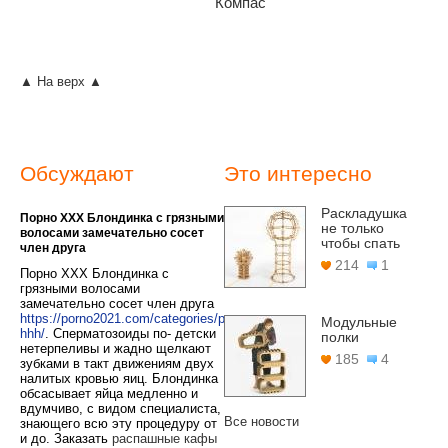
Компас
▲ На верх ▲
Обсуждают
Это интересно
Раскладушка
Порно ХХХ Блондинка с грязными
не только
волосами замечательно сосет
чтобы спать
член друга
214
1
Порно ХХХ Блондинка с
грязными волосами
замечательно сосет член друга
https://porno2021.com/categories/porno-
Модульные
hhh/
. Сперматозоиды по- детски
полки
нетерпеливы и жадно щелкают
185
4
зубками в такт движениям двух
налитых кровью яиц. Блондинка
обсасывает яйца медленно и
вдумчиво, с видом специалиста,
Все новости
знающего всю эту процедуру от
и до.
Заказать
распашные кафы