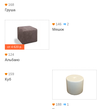
168
Груша
146
2
Мешок
от 4 620 р.
124
Альбано
159
Куб
188
1