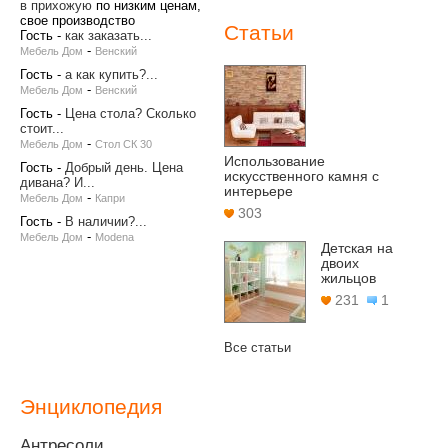
в прихожую
по низким ценам,
свое производство
Статьи
Гость
-
как заказать...
-
Мебель Дом
Венский
Гость
-
а как купить?...
-
Мебель Дом
Венский
Гость
-
Цена стола? Сколько
стоит...
-
Мебель Дом
Стол СК 30
Использование
Гость
-
Добрый день. Цена
искусственного камня с
дивана? И...
интерьере
-
Мебель Дом
Капри
303
Гость
-
В наличии?...
-
Мебель Дом
Modena
Детская на
двоих
жильцов
231
1
Все статьи
Энциклопедия
Антресоли