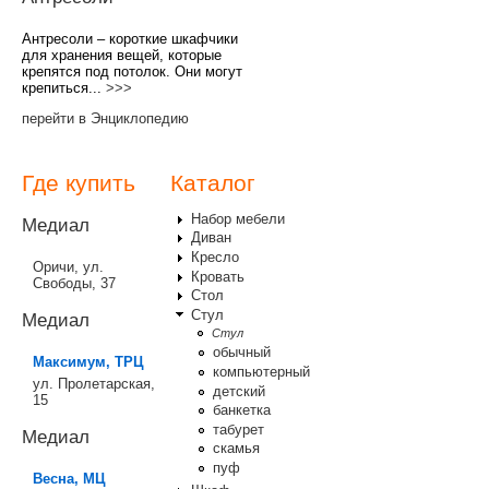
Антресоли – короткие шкафчики
для хранения вещей, которые
крепятся под потолок. Они могут
крепиться...
>>>
перейти в Энциклопедию
Где купить
Каталог
Набор мебели
Медиал
Диван
Кресло
Оричи, ул.
Кровать
Свободы, 37
Стол
Стул
Медиал
Стул
обычный
Максимум, ТРЦ
компьютерный
ул. Пролетарская,
детский
15
банкетка
табурет
Медиал
скамья
пуф
Весна, МЦ