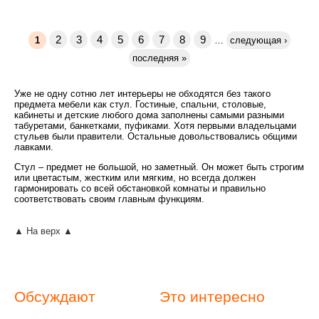
2
3
4
5
6
7
8
9
1
…
следующая ›
последняя »
Уже не одну сотню лет интерьеры не обходятся без такого
предмета мебели как стул. Гостиные, спальни, столовые,
кабинеты и детские любого дома заполнены самыми разными
табуретами, банкетками, пуфиками. Хотя первыми владельцами
стульев были правители. Остальные довольствовались общими
лавками.
Стул – предмет не большой, но заметный. Он может быть строгим
или цветастым, жестким или мягким, но всегда должен
гармонировать со всей обстановкой комнаты и правильно
соответствовать своим главным функциям.
▲ На верх ▲
Обсуждают
Это интересно