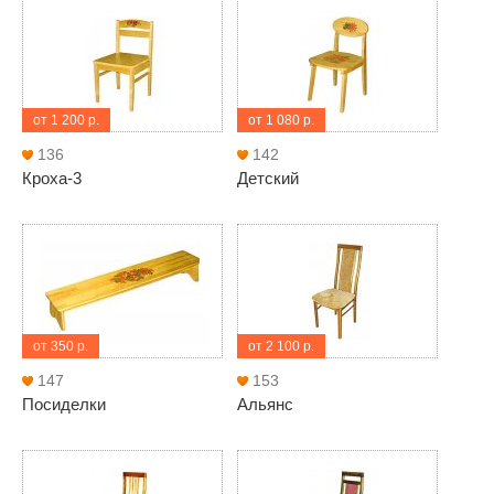
от 1 200 р.
от 1 080 р.
136
142
Кроха-3
Детский
от 350 р.
от 2 100 р.
147
153
Посиделки
Альянс