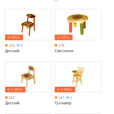
от 950 р.
от 820 р.
142
1
178
Детский
Светлячок
от 1 350 р.
от 2 300 р.
152
147
1
Детский
Гулливер