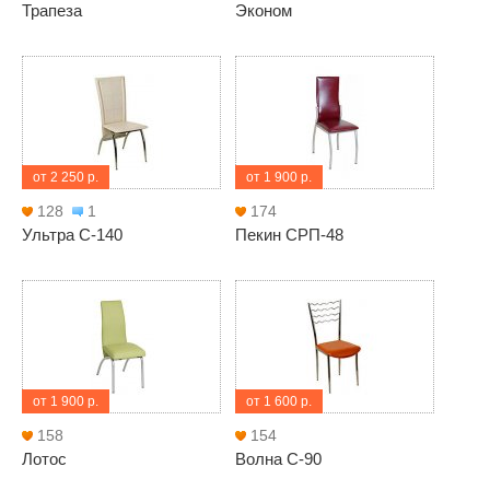
Трапеза
Эконом
от 2 250 р.
от 1 900 р.
128
1
174
Ультра С-140
Пекин СРП-48
от 1 900 р.
от 1 600 р.
158
154
Лотос
Волна С-90