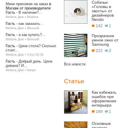
Собачьи
Мини прихожие на заказ
в
«Головы и
Москве от производителя
хвосты» от
Гость
-
В наличии?...
дизайнеров
-
Мебель Дом
Modena
Nendo
Гость
-
как заказать...
142
1
-
Мебель Дом
Венский
Гость
-
а как купить?...
Прозрачное
-
Мебель Дом
Венский
умное окно от
Samsung
Гость
-
Цена стола? Сколько
стоит...
222
3
-
Мебель Дом
Стол СК 30
Гость
-
Добрый день. Цена
Все новости
дивана? И...
-
Мебель Дом
Капри
Статьи
Как избежать
ошибок при
оформлении
интерьера
189
1
Основные
правила