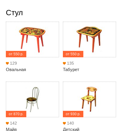
Стул
от 550 р.
от 550 р.
129
135
Овальная
Табурет
от 870 р.
от 930 р.
142
140
Майя
Детский