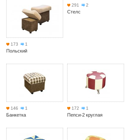
291
2
Стелс
173
1
Польский
146
1
172
1
Банкетка
Пепси-2 круглая