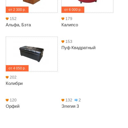
от 2 300 р.
от 6 000 р.
152
179
Альфа, Бэта
Калипсо
153
Пуф Квадратный
от 4 050 р.
202
Колибри
120
132
2
Орфей
Элегия 3