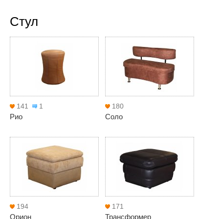
Стул
141
1
180
Рио
Соло
194
171
Орион
Трансформер