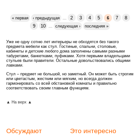
2
3
4
5
7
8
« первая
‹ предыдущая
…
6
9
10
…
следующая ›
последняя »
Уже не одну сотню лет интерьеры не обходятся без такого
предмета мебели как стул. Гостиные, спальни, столовые,
кабинеты и детские любого дома заполнены самыми разными
табуретами, банкетками, пуфиками. Хотя первыми владельцами
стульев были правители. Остальные довольствовались общими
лавками.
Стул – предмет не большой, но заметный. Он может быть строгим
или цветастым, жестким или мягким, но всегда должен
гармонировать со всей обстановкой комнаты и правильно
соответствовать своим главным функциям.
▲ На верх ▲
Обсуждают
Это интересно