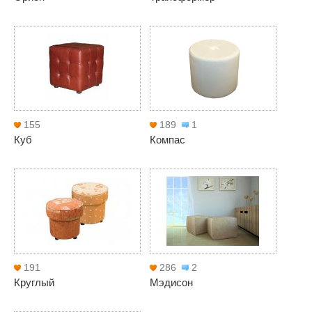
155
189
1
Куб
Компас
191
286
2
Круглый
Мэдисон