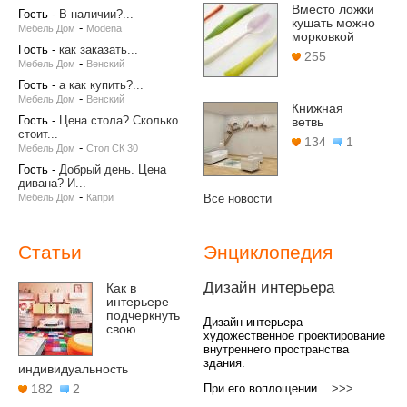
Вместо ложки
Гость
-
В наличии?...
кушать можно
-
Мебель Дом
Modena
морковкой
Гость
-
как заказать...
255
-
Мебель Дом
Венский
Гость
-
а как купить?...
-
Мебель Дом
Венский
Книжная
Гость
-
Цена стола? Сколько
ветвь
стоит...
134
1
-
Мебель Дом
Стол СК 30
Гость
-
Добрый день. Цена
дивана? И...
-
Мебель Дом
Капри
Все новости
Статьи
Энциклопедия
Дизайн интерьера
Как в
интерьере
подчеркнуть
Дизайн интерьера –
свою
художественное проектирование
внутреннего пространства
здания.
индивидуальность
При его воплощении...
>>>
182
2