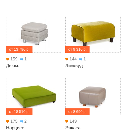
от 13 790 р.
от 9 310 р.
159
1
144
1
Дьюкс
Линквуд
от 18 510 р.
от 8 690 р.
175
2
149
Нарцисс
Энкаса