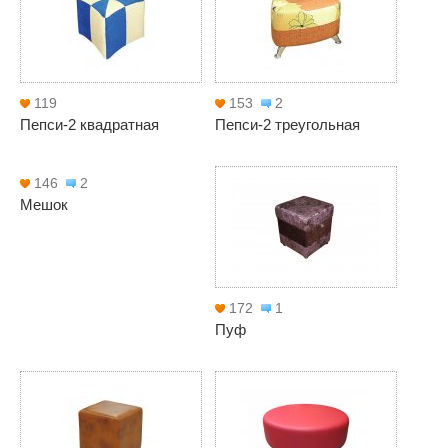
119
153
2
Пепси-2 квадратная
Пепси-2 треугольная
146
2
Мешок
172
1
Пуф