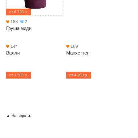
от 6 720 р.
183
2
Груша миди
144
109
Валли
Манхеттен
от 2 500 р.
от 4 200 р.
▲ На верх ▲