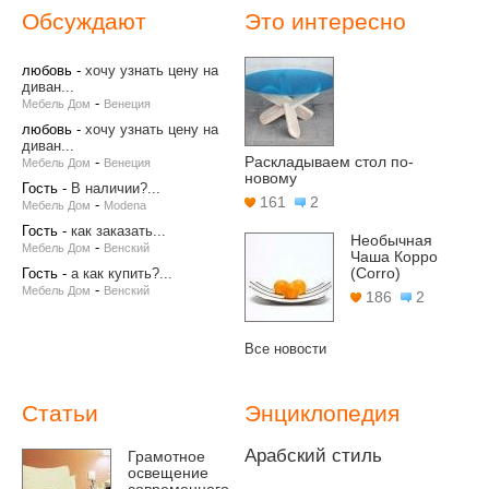
Обсуждают
Это интересно
любовь
-
хочу узнать цену на
диван...
-
Мебель Дом
Венеция
любовь
-
хочу узнать цену на
диван...
Раскладываем стол по-
-
Мебель Дом
Венеция
новому
Гость
-
В наличии?...
161
2
-
Мебель Дом
Modena
Гость
-
как заказать...
Необычная
-
Мебель Дом
Венский
Чаша Корро
(Corro)
Гость
-
а как купить?...
-
Мебель Дом
Венский
186
2
Все новости
Статьи
Энциклопедия
Арабский стиль
Грамотное
освещение