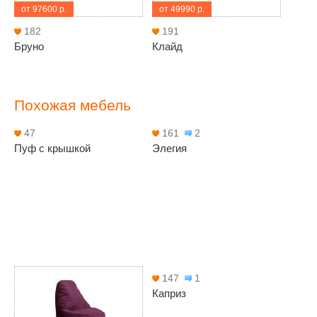
от 97600 р.
от 49990 р.
182
191
Бруно
Клайд
Похожая мебель
47
161
2
Пуф с крышкой
Элегия
147
1
Каприз