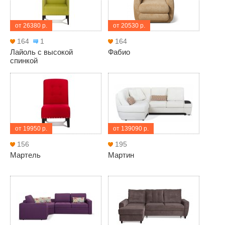
от 26380 р.
от 20530 р.
164
1
164
Лайоль с высокой
Фабио
спинкой
от 19950 р.
от 139090 р.
156
195
Мартель
Мартин