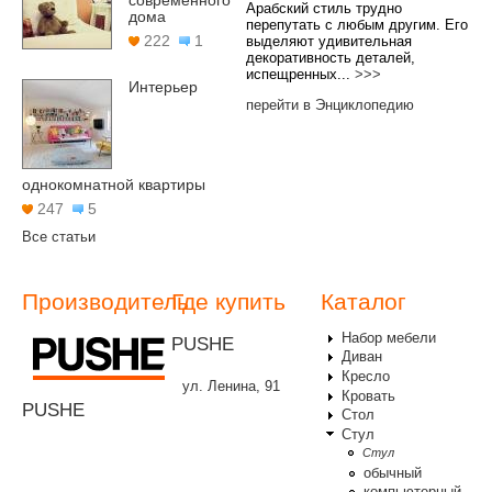
современного
Арабский стиль трудно
дома
перепутать с любым другим. Его
222
1
выделяют удивительная
декоративность деталей,
испещренных...
>>>
Интерьер
перейти в Энциклопедию
однокомнатной квартиры
247
5
Все статьи
Производитель
Где купить
Каталог
Набор мебели
PUSHE
Диван
Кресло
ул. Ленина, 91
Кровать
PUSHE
Стол
Стул
Стул
обычный
компьютерный