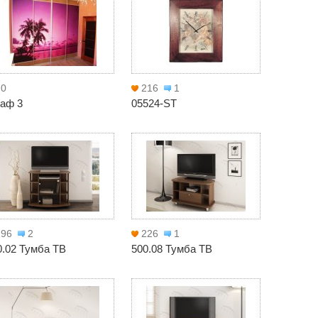
70
216
1
аф 3
05524-ST
196
2
226
1
0.02 Тумба ТВ
500.08 Тумба ТВ