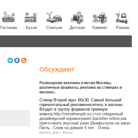
Гостиная
Кухня
Спальня
Детская
Кабинет
Разное
Обсуждают
Размещение рекламы в метро Москвы,
различные форматы, реклама на стикерах в
вагонах..
Стикер Второй ярус 60х30. Самый большой
горизонтальный рекламоноситель в вагонах.
Входит в группу форматов премиум
класса.
http://restalinespb.ru/
;
стол обеденный
дизайнерский керамогранит
;
baclofen online
;
как
приготовить вкусный ужин
Шкафы-купе на заказ
Гость
-
Спим на диване 5 лет . Очень...
-
Мебель Дом
Викинг