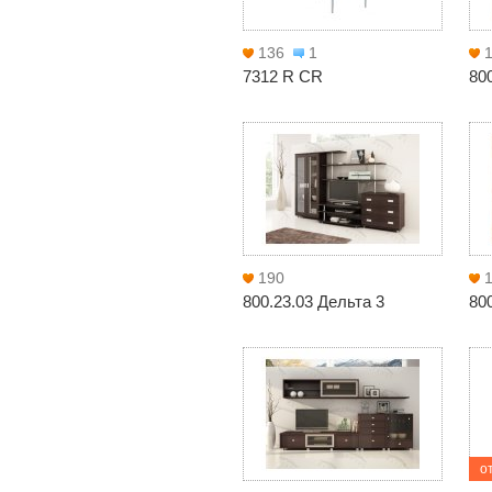
136
1
7312 R CR
80
190
800.23.03 Дельта 3
80
от