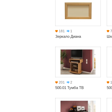
181
1
Зеркало Диана
Шк
201
2
500.01 Тумба ТВ
50