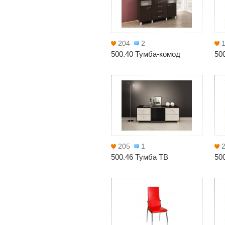
204
2
500.40 Тумба-комод
50
205
1
500.46 Тумба ТВ
50