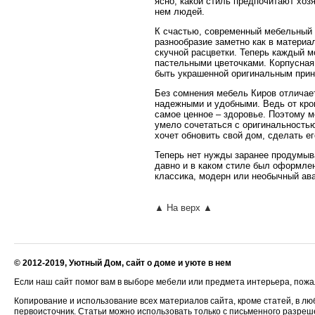
ясно, какой стиль предпочитают хоз
нем людей.
К счастью, современный мебельный 
разнообразие заметно как в материа
скучной расцветки. Теперь каждый м
пастельными цветочками. Корпусная
быть украшенной оригинальным прин
Без сомнения мебель Киров отличае
надежными и удобными. Ведь от кров
самое ценное – здоровье. Поэтому 
умело сочетаться с оригинальностью
хочет обновить свой дом, сделать е
Теперь нет нужды заранее продумыва
давно и в каком стиле был оформлен
классика, модерн или необычный ава
▲ На верх ▲
© 2012-2019, Уютный Дом, сайт о доме и уюте в нем
Если наш сайт помог вам в выборе мебели или предмета интерьера, пожал
Копирование и использование всех материалов сайта, кроме статей, в лю
первоисточник. Статьи можно использовать только с письменного разре