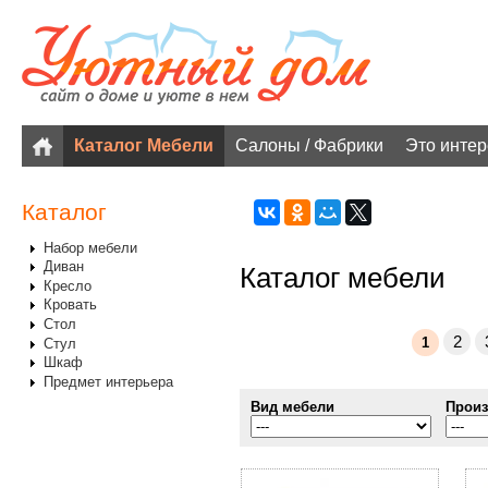
Каталог Мебели
Салоны / Фабрики
Это инте
Каталог
Набор мебели
Диван
Каталог мебели
Кресло
Кровать
Стол
2
1
Стул
Шкаф
Предмет интерьера
Вид мебели
Произ