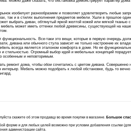
яева. Можно даже сказать, что обстановка демонстрирует характер дома
рынок изобилует разнообразием и позволяет удовлетворить любые запр
лах, так и в стилях выполнения предметов мебели. Ушли в прошлое оди
ожет выбрать диван, обтянутый яркой желтой кожей или мягкой тканью 
 мебель может иметь оттенки любой древесины, существующей на наше
том.
т функциональность. Все-таки это вещи, которые в первую очередь дол
ати, дивана или обычного стула зависит не только настроение их владе
мебель всегда является эталоном комфорта в доме. Но ее функциональн
 и стильностью. Огромный выбор идей и мебельных концепций порадует
го особенным и неповторимым.
ть ремонт дома, чтобы обои сочетались с цветом дивана. Совершенно н
 интерьер. Мебель можно подобрать к любой обстановке, будь то вечно
нгард.
уйста скажите об этом продавцу во время покупки в магазине.
Большое спас
бой форме и для любых целей возможно при условии добавления ссылки (для 
шения администрации сайта.