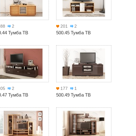
188
2
201
2
0.44 Тумба ТВ
500.45 Тумба ТВ
205
2
177
1
0.47 Тумба ТВ
500.49 Тумба ТВ