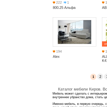
222
1
800.25 Альфа
AB
от
194
Alex
AL
K4
2
1
Каталог мебели Киров. В
Мебель может сделать с интерьером
внутреннее убранство дома, стать ц
Именно мебель, в первую очередь, с