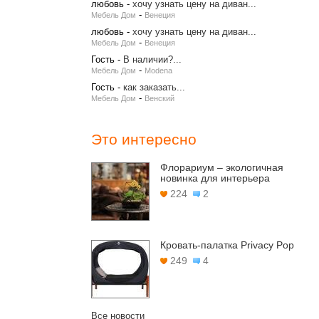
любовь
-
хочу узнать цену на диван...
-
Мебель Дом
Венеция
любовь
-
хочу узнать цену на диван...
-
Мебель Дом
Венеция
Гость
-
В наличии?...
-
Мебель Дом
Modena
Гость
-
как заказать...
-
Мебель Дом
Венский
Это интересно
Флорариум – экологичная
новинка для интерьера
224
2
Кровать-палатка Privacy Pop
249
4
Все новости