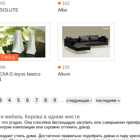
165
162
SOLUTE
Alba
 7 661 р.
188
192
EXA G teyos bianco
Alison
1
3
4
5
6
7
8
9
…
следующая ›
последняя »
ся мебель Кирова в одном месте
 что угодно. Она способна беспощадно загубить или совершенно преобр
ентром композиции или скромно оттенить декор.
оздает стиль дома. Достаточно правильно подобрать диван и пару кресе