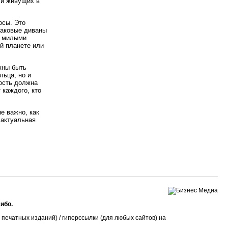
 и живущих в
осы. Это
наковые диваны
с милыми
й планете или
жны быть
льца, но и
ость должна
 каждого, кто
е важно, как
 актуальная
ибо.
печатных изданий) / гиперссылки (для любых сайтов) на