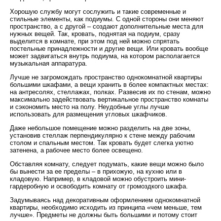
Хорошую службу могут сослужить и такие современные и
стильные элементы, как подиумы. С одной стороны они меняют
пространство, а с другой – создают дополнительные места для
нужных вещей. Так, кровать, поднятая на подиум, сразу
выделится в комнате, при этом под ней можно спрятать
постельные принадлежности и другие вещи. Или кровать вообще
может задвигаться внутрь подиума, на котором располагается
музыкальная аппаратура.
Лучше не загромождать пространство однокомнатной квартиры
большими шкафами, а вещи хранить в более компактных местах:
на антресолях, стеллажах, полках. Развесив их по стенам, можно
максимально задействовать вертикальное пространство комнаты
и сэкономить место на полу. Неудобные углы лучше
использовать для размещения угловых шкафчиков.
Даже небольшое помещение можно разделить на две зоны,
установив стеллаж перпендикулярно к стене между рабочим
столом и спальным местом. Так кровать будет слегка уютно
затенена, а рабочее место более освещено.
Обставляя комнату, следует подумать, какие вещи можно было
бы вынести за ее пределы – в прихожую, на кухню или в
кладовую. Например, в кладовой можно обустроить мини-
гардеробную и освободить комнату от громоздкого шкафа.
Задумываясь над декоративным оформлением однокомнатной
квартиры, необходимо исходить из принципа «чем меньше, тем
лучше». Предметы не должны быть большими и потому стоит