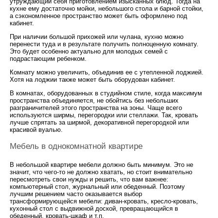
утруждающий себя приготовлением изысканных блюд. Тогда на
кухне ему достаточно мойки, небольшого стола и барной стойки,
а сэкономленное пространство может быть оформлено под
кабинет.
При наличии большой прихожей или чулана, кухню можно
перенести туда и в результате получить полноценную комнату.
Это будет особенно актуально для молодых семей с
подрастающим ребенком.
Комнату можно увеличить, объединив ее с утепленной лоджией.
Хотя на лоджии также может быть оборудован кабинет.
В комнатах, оборудованных в студийном стиле, когда максимум
пространства объединяется, не обойтись без небольших
разграничителей этого пространства на зоны. Чаще всего
используются ширмы, перегородки или стеллажи. Так, кровать
лучше спрятать за ширмой, декоративной перегородкой или
красивой вуалью.
Мебель в однокомнатной квартире
В небольшой квартире мебели должно быть минимум. Это не
значит, что чего-то не должно хватать, но стоит внимательно
пересмотреть свои нужды и решить, что вам важнее:
компьютерный стол, журнальный или обеденный. Поэтому
лучшим решением часто оказывается выбор
трансформирующейся мебели: диван-кровать, кресло-кровать,
кухонный стол с выдвижной доской, превращающийся в
обеденный, кровать-шкаф и т.п.