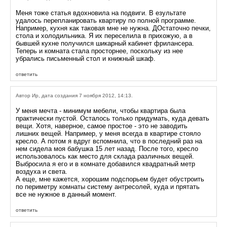
Меня тоже статья вдохновила на подвиги. В езультате
удалось перепланировать квартиру по полной программе.
Например, кухня как таковая мне не нужна. ДОстаточно печки,
стола и холодильника. Я их переселила в прихожую, а в
бывшей кухне получился шикарный кабинет фрилансера.
Теперь и комната стала просторнее, поскольку из нее
убрались письменный стол и книжный шкаф.
ответить
Автор Ир, дата создания 7 ноября 2012, 14:13.
У меня мечта - минимум мебели, чтобы квартира была
практически пустой. Осталось только придумать, куда девать
вещи. Хотя, наверное, самое простое - это не заводить
лишних вещей. Например, у меня всегда в квартире стояло
кресло. А потом я вдруг вспомнила, что в последний раз на
нем сидела моя бабушка 15 лет назад. После того, кресло
использовалось как место для склада различных вещей.
Выбросила я его и в комнате добавился квадратный метр
воздуха и света.
А еще, мне кажется, хорошим подспорьем будет обустроить
по периметру комнаты систему антресолей, куда и прятать
все не нужное в данный момент.
ответить