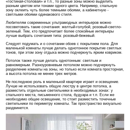
«гостиная-столовая» и т.п., то разные зоны можно выделить
разным цветом или тонами одного цвета. Например, спальную
зону оклеить чуть более темными обоями, а кабинетную -
светлыми обоями одинакового стиля.
Любителям современных ультрамодных интерьеров можно
посоветовать такие сочетания: желтый-голубой, розовый-светло-
зеленый. Тем, кто предпочитает более спокойные интерьеры
лучше выбрать сочетания типа: розовый-бежевый.
Следует подумать и о сочетании обоев с покрытием пола. Для
маленькой комнаты лучше делать однотонное покрытие светлых
тонов, при этом зону отдыха можно подчеркнуть ярким ковриком.
Потолок также лучше делать однотонным: светлым и
равномерным. Разноуровневым потолком можно подчеркнуть
разделение комнаты на зоны, но только если комната просторная,
а высота потолка не менее трех метров.
Не последнюю роль в маленькой квартире играет и освещение.
Лучше не использовать общую люстру в центре потолка, а
разместить отдельные светильники в необходимых зонах: у
спального места, письменного стола, будуара и т.п. Если же
необходимо общее освещение, то стоит разместить точечные
светильники по периметру комнаты. Так пространство визуально
раздвинется.