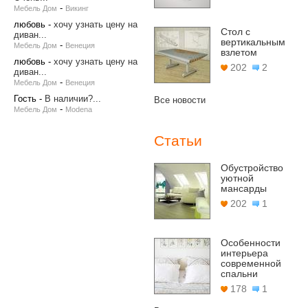
-
Мебель Дом
Викинг
любовь
-
хочу узнать цену на
Стол с
диван...
вертикальным
-
Мебель Дом
Венеция
взлетом
любовь
-
хочу узнать цену на
202
2
диван...
-
Мебель Дом
Венеция
Гость
-
В наличии?...
Все новости
-
Мебель Дом
Modena
Статьи
Обустройство
уютной
мансарды
202
1
Особенности
интерьера
современной
спальни
178
1