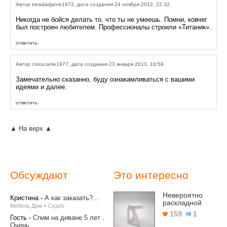
Автор treadadjanre1972, дата создания 24 ноября 2012, 22:32.
Никогда не бойся делать то, что ты не умеешь. Помни, ковчег
был построен любителем. Профессионалы строили «Титаник».
ответить
Автор corrucanle1977, дата создания 23 января 2013, 10:59.
Замечательно сказанно, буду ознакамливаться с вашими
идеями и далее.
ответить
▲ На верх ▲
Обсуждают
Это интересно
Невероятно
Кристина
-
А как заказать?...
раскладной
-
Мебель Дом
Седло
159
1
Гость
-
Спим на диване 5 лет .
Очень...