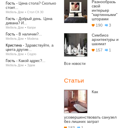
Разнообразь
Гость
-
Цена стола? Сколько
свой
стоит...
интерьер
-
Мебель Дом
Стол СК 30
"картинными"
Гость
-
Добрый день. Цена
шторами
дивана? И...
190
3
-
Мебель Дом
Капри
Гость
-
В наличии?...
Симбиоз
-
Мебель Дом
Modena
архитектуры и
шахмат
Кристина
-
Здравствуйте, а
цвета другие...
157
1
-
Мебель Дом
Седло
Гость
-
Какой адрес?...
Все новости
-
Мебель Дом
Эдем
Статьи
Как
усовершенствовать санузел
без лишних затрат
183
1