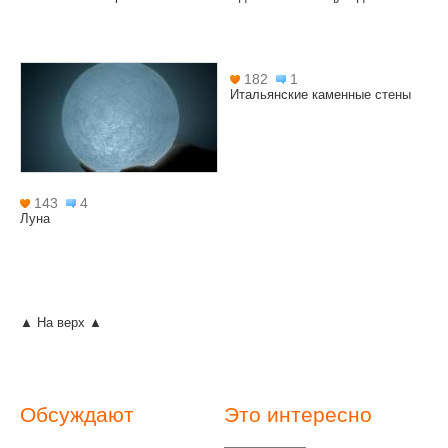
182
1
Итальянские каменные стены
143
4
Луна
▲ На верх ▲
Обсуждают
Это интересно