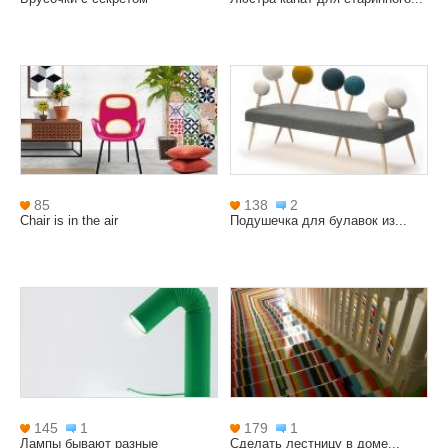
85
138
2
Chair is in the air
Подушечка для булавок из...
145
1
179
1
Лампы бывают разные
Сделать лестницу в доме...