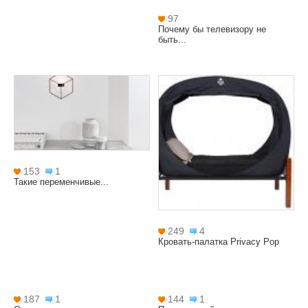
97
Почему бы телевизору не
быть...
153
1
Такие переменчивые...
249
4
Кровать-палатка Privacy Pop
187
1
144
1