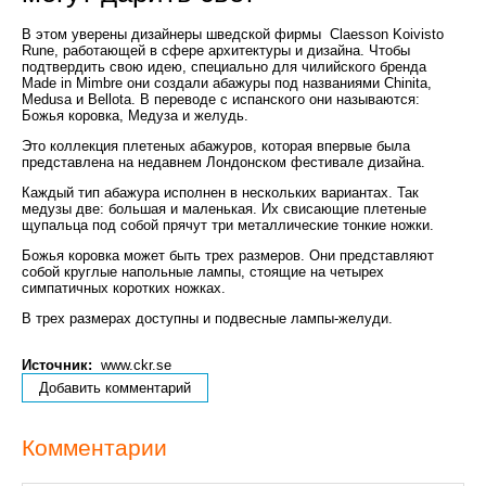
В этом уверены дизайнеры шведской фирмы Claesson Koivisto
Rune, работающей в сфере архитектуры и дизайна. Чтобы
подтвердить свою идею, специально для чилийского бренда
Made in Mimbre они создали абажуры под названиями Chinita,
Medusa и Bellota. В переводе с испанского они называются:
Божья коровка, Медуза и желудь.
Это коллекция плетеных абажуров, которая впервые была
представлена на недавнем Лондонском фестивале дизайна.
Каждый тип абажура исполнен в нескольких вариантах. Так
медузы две: большая и маленькая. Их свисающие плетеные
щупальца под собой прячут три металлические тонкие ножки.
Божья коровка может быть трех размеров. Они представляют
собой круглые напольные лампы, стоящие на четырех
симпатичных коротких ножках.
В трех размерах доступны и подвесные лампы-желуди.
Источник:
www.ckr.se
Добавить комментарий
Комментарии