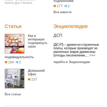
подоконнике
-
Мебель Дом
Modena
177
1
Все новости
Статьи
Энциклопедия
ДСП
Как в
интерьере
подчеркнуть
(ДСтП) – древесно-стружечные
свою
плиты, которые производят из
различных видов древесины
(отходы лесопиления,...
>>>
индивидуальность
перейти в Энциклопедию
184
2
Домашний
офис
237
Все статьи