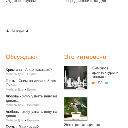
Отдых со вкусом
Передвижной стол для...
▲ На верх ▲
Обсуждают
Это интересно
Симбиоз
Кристина
-
А как заказать?...
архитектуры и
-
Мебель Дом
Седло
шахмат
Гость
-
Спим на диване 5 лет .
158
1
Очень...
-
Мебель Дом
Викинг
любовь
-
хочу узнать цену на
диван...
-
Мебель Дом
Венеция
любовь
-
хочу узнать цену на
диван...
-
Мебель Дом
Венеция
Электростанция на
Гость
-
В наличии?...