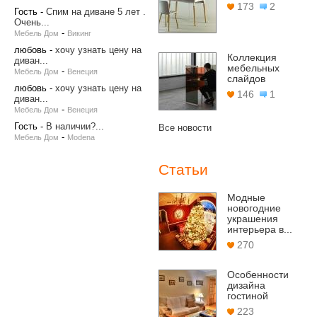
173
2
Гость
-
Спим на диване 5 лет .
Очень...
-
Мебель Дом
Викинг
любовь
-
хочу узнать цену на
Коллекция
диван...
мебельных
-
Мебель Дом
Венеция
слайдов
любовь
-
хочу узнать цену на
146
1
диван...
-
Мебель Дом
Венеция
Гость
-
В наличии?...
Все новости
-
Мебель Дом
Modena
Статьи
Модные
новогодние
украшения
интерьера в...
270
Особенности
дизайна
гостиной
223