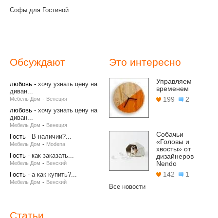
Софы для Гостиной
Обсуждают
Это интересно
Управляем
любовь
-
хочу узнать цену на
временем
диван...
-
199
2
Мебель Дом
Венеция
любовь
-
хочу узнать цену на
диван...
-
Мебель Дом
Венеция
Собачьи
Гость
-
В наличии?...
«Головы и
-
Мебель Дом
Modena
хвосты» от
Гость
-
как заказать...
дизайнеров
-
Nendo
Мебель Дом
Венский
142
1
Гость
-
а как купить?...
-
Мебель Дом
Венский
Все новости
Статьи