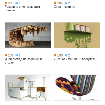
200
1
204
2
Раковина с исчезающим
Стол – кабинет
сливом
101
1
190
2
Иной взгляд на кофейный
«Резная» мебель и предметы...
столик