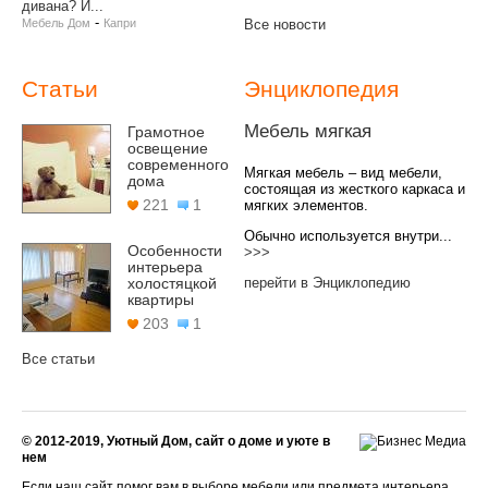
дивана? И...
-
Мебель Дом
Капри
Все новости
Статьи
Энциклопедия
Мебель мягкая
Грамотное
освещение
современного
Мягкая мебель – вид мебели,
дома
состоящая из жесткого каркаса и
221
1
мягких элементов.
Обычно используется внутри...
Особенности
>>>
интерьера
перейти в Энциклопедию
холостяцкой
квартиры
203
1
Все статьи
© 2012-2019, Уютный Дом, сайт о доме и уюте в
нем
Если наш сайт помог вам в выборе мебели или предмета интерьера,