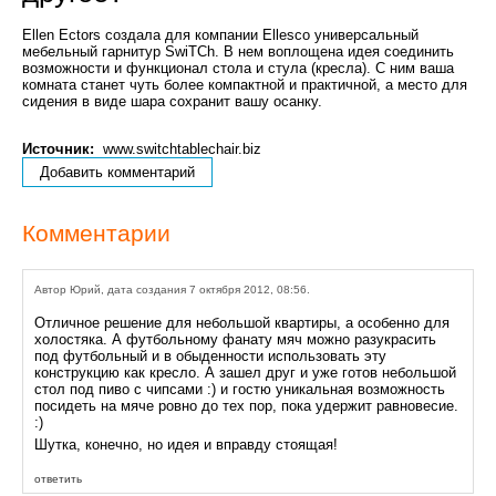
Ellen Ectors создала для компании Ellesco универсальный
мебельный гарнитур SwiTCh. В нем воплощена идея соединить
возможности и функционал стола и стула (кресла). С ним ваша
комната станет чуть более компактной и практичной, а место для
сидения в виде шара сохранит вашу осанку.
Источник:
www.switchtablechair.biz
Добавить комментарий
Комментарии
Автор Юрий, дата создания 7 октября 2012, 08:56.
Отличное решение для небольшой квартиры, а особенно для
холостяка. А футбольному фанату мяч можно разукрасить
под футбольный и в обыденности использовать эту
конструкцию как кресло. А зашел друг и уже готов небольшой
стол под пиво с чипсами :) и гостю уникальная возможность
посидеть на мяче ровно до тех пор, пока удержит равновесие.
:)
Шутка, конечно, но идея и вправду стоящая!
ответить