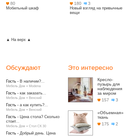
80
180
3
Мобильный шкаф
Новый взгляд на привычные
вещи
▲ На верх ▲
Обсуждают
Это интересно
Кресло-
Гость
-
В наличии?...
пузырь для
-
Мебель Дом
Modena
наблюдения
Гость
-
как заказать...
за миром
-
Мебель Дом
Венский
157
3
Гость
-
а как купить?...
-
Мебель Дом
Венский
«Объемная»
Гость
-
Цена стола? Сколько
ткань
стоит...
175
2
-
Мебель Дом
Стол СК 30
Гость
-
Добрый день. Цена