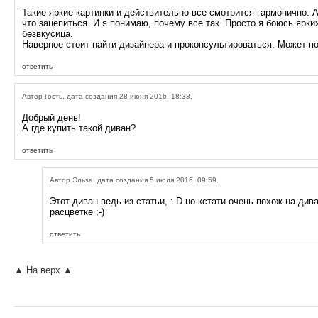
Такие яркие картинки и действительно все смотрится гармонично. А
что зацепиться. И я понимаю, почему все так. Просто я боюсь ярки
безвкусица.
Наверное стоит найти дизайнера и проконсультироваться. Может по
ответить
Автор Гость, дата создания 28 июня 2016, 18:38.
Добрый день!
А где купить такой диван?
ответить
Автор Эльза, дата создания 5 июля 2016, 09:59.
Этот диван ведь из статьи, :-D но кстати очень похож на д
расцветке ;-)
ответить
▲ На верх ▲