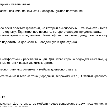
одные - увеличивают.
азить назначение комнаты и создать нужное настроение.
со всем полетом фантазии, на который вы способны. Эта комната - мес
-то одному. Единственное правило, которого следует придерживаться – 
 самой яркой и праздничной. Такой эффект, например, дадут желтые и о
о поделить на две «зоны» - обеденную и для отдыха.
о комфортной и расслабляющей. Для этого хорошо подойдут бежевые, к
енные оттенки ваших любимых цветов.
есно-травяных оттенков и мебель древесного цвета.
е темные и теплые тона (бордовый, терракоту и т.п.). Оттенки красного
нка.
психики. Цвет стен, штор мебели лучше выдержать в двух-трех мягких т