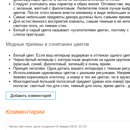
Следует учитывать ваш характер и образ жизни. Оптимистам, в
с зеленым, желтый с фиолетовым. Любителям покоя лучше выбрат
цветов. После этого можно внести изюминку в виде небольших к
Самые небольшие предметы декора должны быть самыми яркими.
Для естественного восприятия комнаты, самым темным в ее инт
светлее пола, но темнее стен.
Белый и серый цвета называют «усилителями цвета», поэтому с 
слегка приглушат.
Модные приемы в сочетании цветов
Белый цвет. Если ваш интерьер выдержан в оттенках одного цве
Черно-белый интерьер с контрастным акцентом на одном крупно
(красный, синий, фиолетовый, зеленый) и очень ярким.
Принцип негатива. Одна деталь вашего интерьера с темным рису
Использование одинаковых цветов с разными рисунками. Наприме
бежево-коричневую клеточку, а ковер в тех же цветах, но в кружо
Многоцветный большой полосатый предмет (диван или ковер) при
полосок: светлый тон для стен, темный для пола, яркие цвета -
Добавить комментарий
Комментарии
Автор Светлана, дата создания 10 января 2013, 22:10.