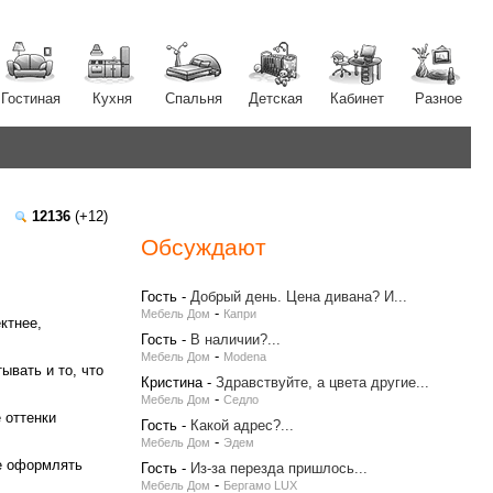
Гостиная
Кухня
Спальня
Детская
Кабинет
Разное
12136
(+12)
Обсуждают
Гость
-
Добрый день. Цена дивана? И...
-
Мебель Дом
Капри
ктнее,
Гость
-
В наличии?...
-
Мебель Дом
Modena
ывать и то, что
Кристина
-
Здравствуйте, а цвета другие...
-
Мебель Дом
Седло
 оттенки
Гость
-
Какой адрес?...
-
Мебель Дом
Эдем
ше оформлять
Гость
-
Из-за перезда пришлось...
-
Мебель Дом
Бергамо LUX