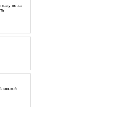
глазу не за
сть
сёленькой