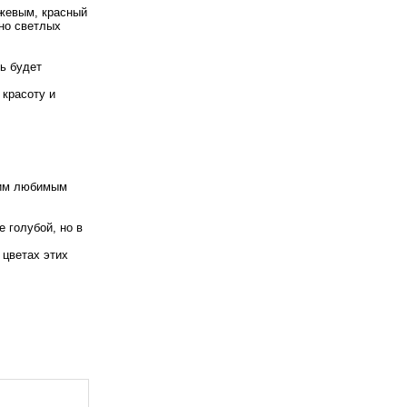
нжевым, красный
 но светлых
ь будет
 красоту и
шим любимым
 голубой, но в
 цветах этих