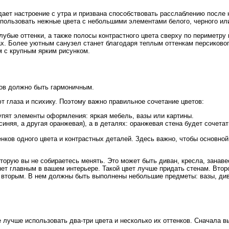
дает настроение с утра и призвана способствовать расслаблению после
пользовать нежные цвета с небольшими элементами белого, черного или
убые оттенки, а также полосы контрастного цвета сверху по периметру 
ах. Более уютным санузел станет благодаря теплым оттенкам персиковог
м с крупным ярким рисунком.
ков должно быть гармоничным.
т глаза и психику. Поэтому важно правильное сочетание цветов:
упят элементы оформления: яркая мебель, вазы или картины.
иняя, а другая оранжевая), а в деталях: оранжевая стена будет сочетат
ков одного цвета и контрастных деталей. Здесь важно, чтобы основной
торую вы не собираетесь менять. Это может быть диван, кресла, занаве
ет главным в вашем интерьере. Такой цвет лучше придать стенам. Втор
о вторым. В нем должны быть выполнены небольшие предметы: вазы, ди
 лучше использовать два-три цвета и несколько их оттенков. Сначала в