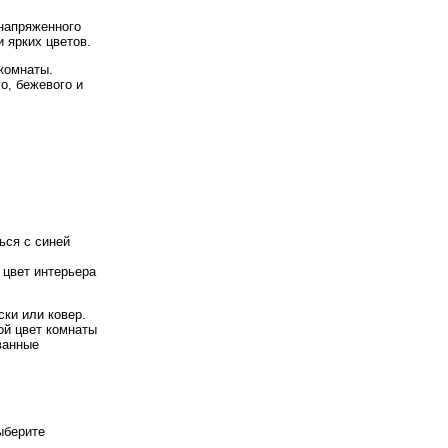
 напряженного
 ярких цветов.
комнаты.
о, бежевого и
ься с синей
 цвет интерьера
ски или ковер.
ой цвет комнаты
ванные
ыберите