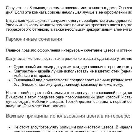
Санузел – небольшая, но самая посещаемая комната в доме. Она за
дня. Если эта комната совсем небольшая лучше в ее оформлении ис
Визуально «расширить» санузел помогут серебристые и холодные гол
Увеличить высоту комнаты поможет плитка контрастного цвета в угл
терракотового оттенков, а также небольшим декоративным элемента
Гармоничные сочетания
Главное правило оформления интерьера – сочетание цветов и оттен
Как унылая монотонность, так и резкие контрасты одинаково утомляю
Однотонный интерьер допустим там, где главными героями выст
Контрастный дизайн лучше использовать не в цветах стен (одна с
мебелью и шторами.
Смешанный вид сочетаемости предполагает наличие разных оттен
был близок к чистому цвету: синему, красному или желтому.
Начать подбор цветовой гаммы интерьера лучше с красивой вещи, ко
Выберите в этом предмете один преобладающий цвет, который и стан
лучше отдать мебели и шторам. Третий должен связывать первый с
подушки. Они могут быть яркими.
Важные принципы использования цвета в интерьере:
Не стоит злоупотреблять большим количеством цветов. В идеале
доминирующие цвета, а затем их вспомогательные оттенки.