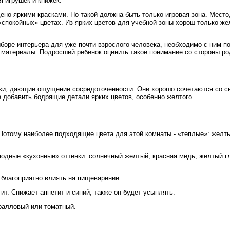
я игрушек и книжек.
щено яркими красками. Но такой должна быть только игровая зона. Место,
спокойных» цветах. Из ярких цветов для учебной зоны хорош только же
оре интерьера для уже почти взрослого человека, необходимо с ним п
материалы. Подросший ребенок оценить такое понимание со стороны ро
нки, дающие ощущение сосредоточенности. Они хорошо сочетаются со с
 добавить бодрящие детали ярких цветов, особенно желтого.
 Потому наиболее подходящие цвета для этой комнаты - «теплые»: желт
одные «кухонные» оттенки: солнечный желтый, красная медь, желтый г
 благоприятно влиять на пищеварение.
ит. Снижает аппетит и синий, также он будет усыплять.
ралловый или томатный.