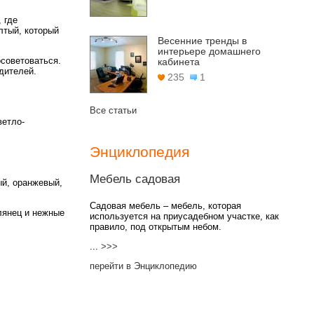
 где
лтый, который
Весенние тренды в
интерьере домашнего
осоветоваться.
кабинета
дителей.
235
1
Все статьи
ветло-
Энциклопедия
Мебель садовая
ый, оранжевый,
Садовая мебель – мебель, которая
лянец и нежные
используется на приусадебном участке, как
правило, под открытым небом.
...
>>>
перейти в Энциклопедию