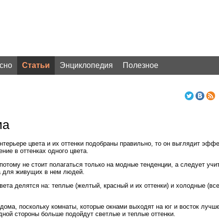
сно
Статьи
Энциклопедия
Полезное
ма
терьере цвета и их оттенки подобраны правильно, то он выглядит эффе
ние в оттенках одного цвета.
потому не стоит полагаться только на модные тенденции, а следует учит
а для живущих в нем людей.
вета делятся на: теплые (желтый, красный и их оттенки) и холодные (все
 дома, поскольку комнаты, которые окнами выходят на юг и восток луч
дной стороны больше подойдут светлые и теплые оттенки.