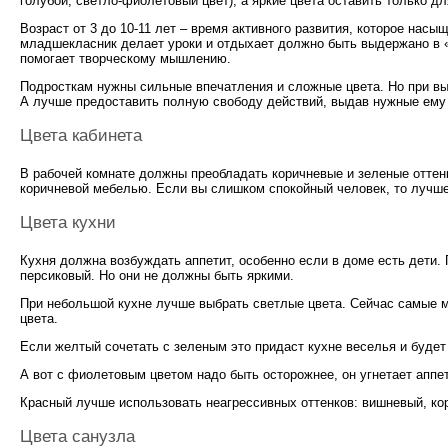
голубой, светло-фиолетовый цвет), а яркие цвета оставить только дл
Возраст от 3 до 10-11 лет – время активного развития, которое насы
младшекласник делает уроки и отдыхает должно быть выдержано в «
помогает творческому мышлению.
Подросткам нужны сильные впечатления и сложные цвета. Но при выб
А лучше предоставить полную свободу действий, выдав нужные ему 
Цвета кабинета
В рабочей комнате должны преобладать коричневые и зеленые отте
коричневой мебелью. Если вы слишком спокойный человек, то лучше
Цвета кухни
Кухня должна возбуждать аппетит, особенно если в доме есть дети.
персиковый. Но они не должны быть яркими.
При небольшой кухне лучше выбрать светлые цвета. Сейчас самые м
цвета.
Если желтый сочетать с зеленым это придаст кухне веселья и будет
А вот с фиолетовым цветом надо быть осторожнее, он угнетает аппет
Красный лучше использовать неагрессивных оттенков: вишневый, ко
Цвета санузла