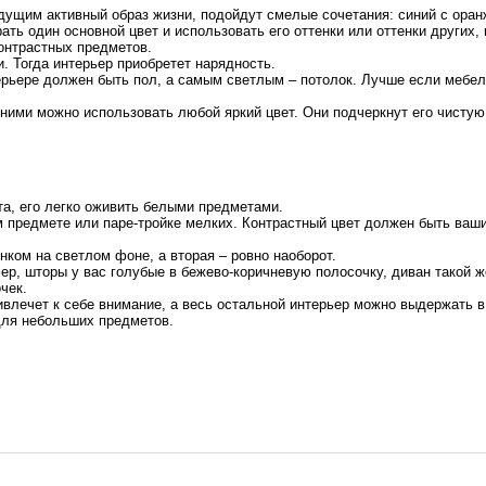
едущим активный образ жизни, подойдут смелые сочетания: синий с ора
ь один основной цвет и использовать его оттенки или оттенки других,
онтрастных предметов.
 Тогда интерьер приобретет нарядность.
ерьере должен быть пол, а самым светлым – потолок. Лучше если мебел
ними можно использовать любой яркий цвет. Они подчеркнут его чистую
та, его легко оживить белыми предметами.
м предмете или паре-тройке мелких. Контрастный цвет должен быть ва
нком на светлом фоне, а вторая – ровно наоборот.
р, шторы у вас голубые в бежево-коричневую полосочку, диван такой же
чек.
влечет к себе внимание, а весь остальной интерьер можно выдержать в
 для небольших предметов.