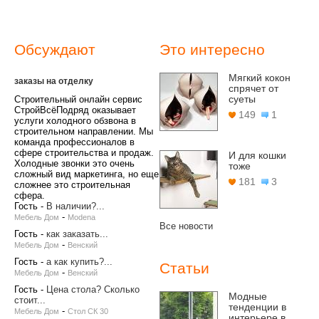
Обсуждают
Это интересно
Мягкий кокон
заказы на отделку
спрячет от
суеты
Строительный онлайн сервис
СтройВсёПодряд оказывает
149
1
услуги холодного обзвона в
строительном направлении. Мы
команда профессионалов в
сфере строительства и продаж.
И для кошки
Холодные звонки это очень
тоже
сложный вид маркетинга, но еще
181
3
сложнее это строительная
сфера.
Гость
-
В наличии?...
-
Мебель Дом
Modena
Все новости
Гость
-
как заказать...
-
Мебель Дом
Венский
Гость
-
а как купить?...
Статьи
-
Мебель Дом
Венский
Гость
-
Цена стола? Сколько
Модные
стоит...
тенденции в
-
Мебель Дом
Стол СК 30
интерьере в