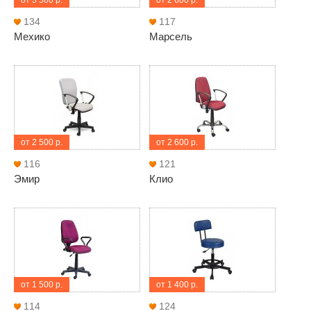
от 3 500 р.
от 2 600 р.
134
117
Мехико
Марсель
от 2 500 р.
от 2 600 р.
116
121
Эмир
Клио
от 1 500 р.
от 1 400 р.
114
124