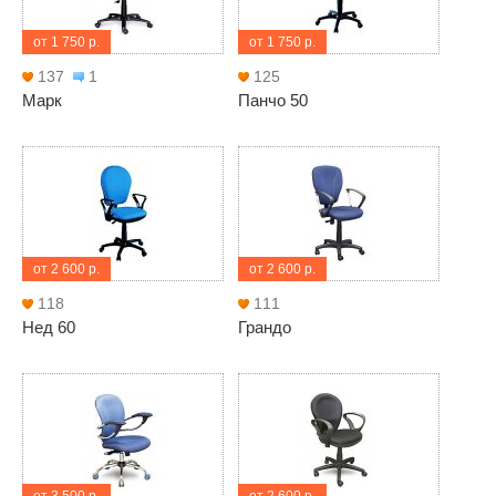
от 1 750 р.
от 1 750 р.
137
1
125
Марк
Панчо 50
от 2 600 р.
от 2 600 р.
118
111
Нед 60
Грандо