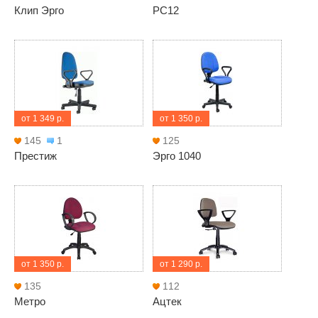
Клип Эрго
РС12
от 1 349 р.
от 1 350 р.
145
1
125
Престиж
Эрго 1040
от 1 350 р.
от 1 290 р.
135
112
Метро
Ацтек