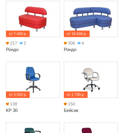
от 7 400 р.
от 16 600 р.
217
2
306
4
Рондо
Рондо
от 3 500 р.
от 1 790 р.
138
150
КР 30
Бейсик