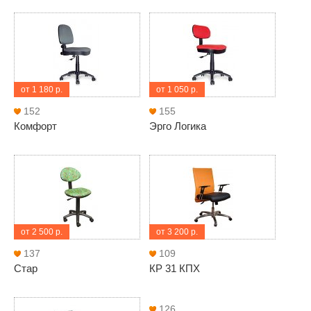
от 1 180 р.
от 1 050 р.
152
155
Комфорт
Эрго Логика
от 2 500 р.
от 3 200 р.
137
109
Стар
КР 31 КПХ
126