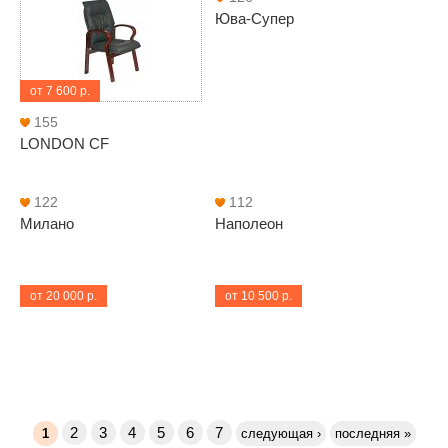
Юва-Супер
от 7 600 р.
155
LONDON CF
122
112
Милано
Наполеон
от 20 000 р.
от 10 500 р.
2
3
4
5
6
7
1
следующая ›
последняя »