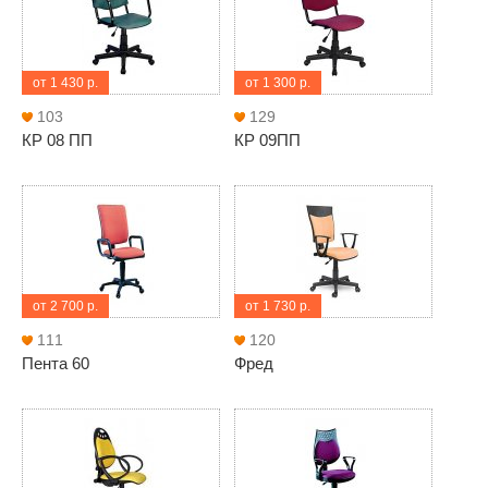
от 1 430 р.
от 1 300 р.
103
129
КР 08 ПП
КР 09ПП
от 2 700 р.
от 1 730 р.
111
120
Пента 60
Фред