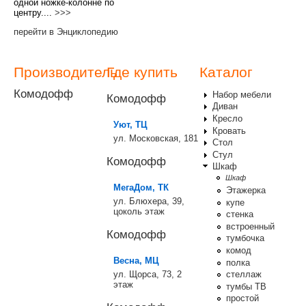
одной ножке-колонне по
центру....
>>>
перейти в Энциклопедию
Производитель
Где купить
Каталог
Комодофф
Набор мебели
Комодофф
Диван
Кресло
Уют, ТЦ
Кровать
ул. Московская, 181
Стол
Стул
Комодофф
Шкаф
Шкаф
МегаДом, ТК
Этажерка
ул. Блюхера, 39,
купе
цоколь этаж
стенка
встроенный
Комодофф
тумбочка
комод
Весна, МЦ
полка
ул. Щорса, 73, 2
стеллаж
этаж
тумбы ТВ
простой