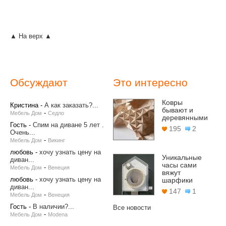
▲ На верх ▲
Обсуждают
Это интересно
Ковры
Кристина
-
А как заказать?...
бывают и
-
Мебель Дом
Седло
деревянными
Гость
-
Спим на диване 5 лет .
195
2
Очень...
-
Мебель Дом
Викинг
любовь
-
хочу узнать цену на
Уникальные
диван...
часы сами
-
Мебель Дом
Венеция
вяжут
любовь
-
хочу узнать цену на
шарфики
диван...
147
1
-
Мебель Дом
Венеция
Гость
-
В наличии?...
Все новости
-
Мебель Дом
Modena