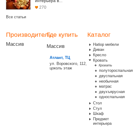
интерьера в...
270
Все статьи
Производитель
Где купить
Каталог
Массив
Набор мебели
Массив
Диван
Кресло
Атлант, ТЦ
Кровать
ул. Воровского, 112,
Кровать
цоколь этаж
полутороспальная
двуспальная
необычная
матрас
двухъярусная
односпальная
Стол
Стул
Шкаф
Предмет
интерьера