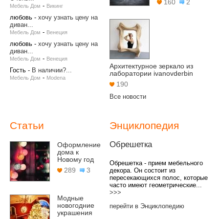
160
2
-
Мебель Дом
Викинг
любовь
-
хочу узнать цену на
диван...
-
Мебель Дом
Венеция
любовь
-
хочу узнать цену на
диван...
-
Мебель Дом
Венеция
Архитектурное зеркало из
Гость
-
В наличии?...
лаборатории ivanovderbin
-
Мебель Дом
Modena
190
Все новости
Статьи
Энциклопедия
Обрешетка
Оформление
дома к
Новому год
Обрешетка - прием мебельного
289
3
декора. Он состоит из
пересекающихся полос, которые
часто имеют геометрические...
>>>
Модные
новогодние
перейти в Энциклопедию
украшения