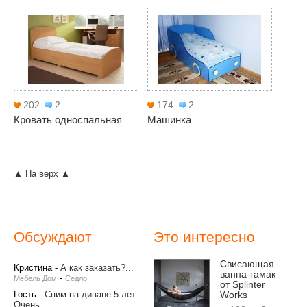
202
2
174
2
Кровать односпальная
Машинка
▲ На верх ▲
Обсуждают
Это интересно
Свисающая
Кристина
-
А как заказать?...
ванна-гамак
-
Мебель Дом
Седло
от Splinter
Гость
-
Спим на диване 5 лет .
Works
Очень...