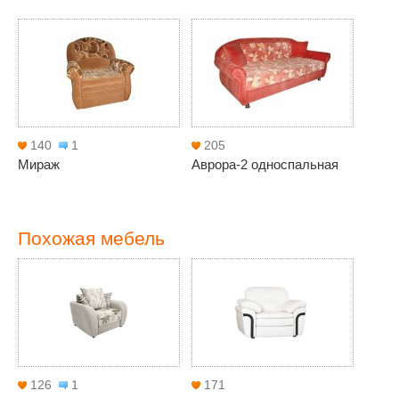
140
1
205
Мираж
Аврора-2 односпальная
Похожая мебель
126
1
171