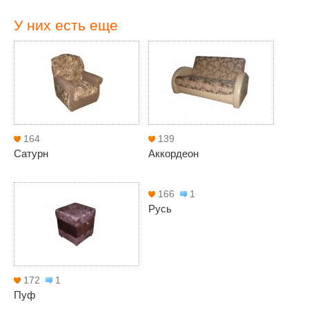
У них есть еще
164
139
Сатурн
Аккордеон
166
1
Русь
172
1
Пуф