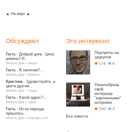
▲ На верх ▲
Обсуждают
Это интересно
Портреты из
Гость
-
Добрый день. Цена
шурупов
дивана? И...
-
174
4
Мебель Дом
Капри
Гость
-
В наличии?...
-
Мебель Дом
Modena
Кристина
-
Здравствуйте, а
Разнообразь
цвета другие...
свой
-
Мебель Дом
Седло
интерьер
Гость
-
Какой адрес?...
"картинными"
-
шторами
Мебель Дом
Эдем
190
3
Гость
-
Из-за перезда
пришлось...
Все новости
-
Мебель Дом
Бергамо LUX