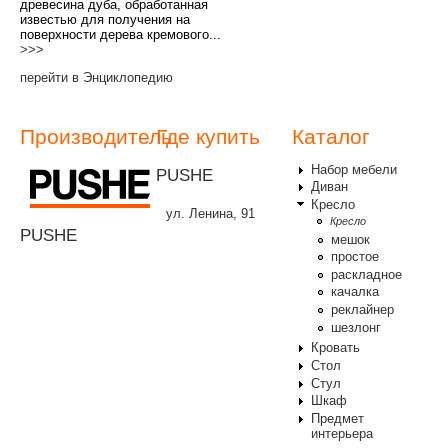
древесина дуба, обработанная
известью для получения на
поверхности дерева кремового...
>>>
перейти в Энциклопедию
Производитель
Где купить
Каталог
Набор мебели
PUSHE
Диван
Кресло
ул. Ленина, 91
Кресло
PUSHE
мешок
простое
раскладное
качалка
реклайнер
шезлонг
Кровать
Стол
Стул
Шкаф
Предмет
интерьера