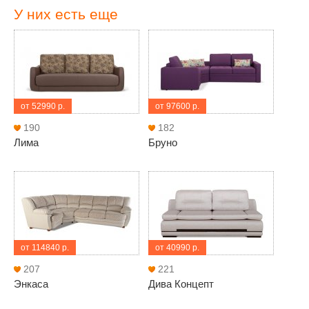
У них есть еще
от 52990 р.
от 97600 р.
190
182
Лима
Бруно
от 114840 р.
от 40990 р.
207
221
Энкаса
Дива Концепт