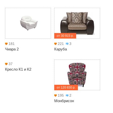
от 30 915 р.
181
221
3
Чиара 2
Каруба
37
Кресло К1 и К2
от 120 830 р.
195
2
Монбрисон