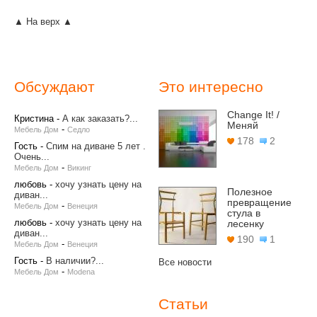
▲ На верх ▲
Обсуждают
Это интересно
Change It! /
Кристина
-
А как заказать?...
Меняй
-
Мебель Дом
Седло
178
2
Гость
-
Спим на диване 5 лет .
Очень...
-
Мебель Дом
Викинг
любовь
-
хочу узнать цену на
Полезное
диван...
превращение
-
Мебель Дом
Венеция
стула в
любовь
-
хочу узнать цену на
лесенку
диван...
190
1
-
Мебель Дом
Венеция
Гость
-
В наличии?...
Все новости
-
Мебель Дом
Modena
Статьи