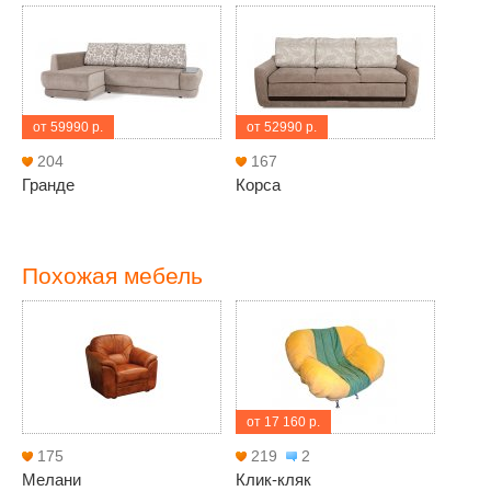
от 59990 р.
от 52990 р.
204
167
Гранде
Корса
Похожая мебель
от 17 160 р.
175
219
2
Мелани
Клик-кляк