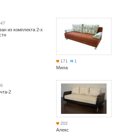
147
ван из комплекта 2-х
стн
171
1
Мила
66
чта-2
202
Алекс