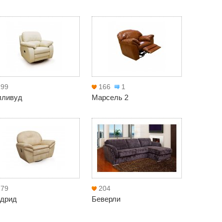
199
166
1
лливуд
Марсель 2
179
204
дрид
Беверли