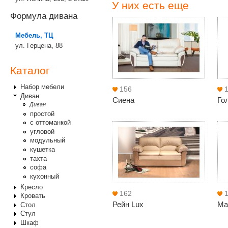
У них есть еще
Формула дивана
Мебель, ТЦ
ул. Герцена, 88
Каталог
Набор мебели
156
Диван
Сиена
Го
Диван
простой
с оттоманкой
угловой
модульный
кушетка
тахта
софа
кухонный
Кресло
162
Кровать
Рейн Lux
Ма
Стол
Стул
Шкаф