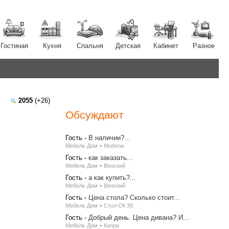
Гостиная
Кухня
Спальня
Детская
Кабинет
Разное
2055
(+26)
Обсуждают
Гость
-
В наличии?...
-
Мебель Дом
Modena
Гость
-
как заказать...
-
Мебель Дом
Венский
Гость
-
а как купить?...
-
Мебель Дом
Венский
Гость
-
Цена стола? Сколько стоит...
-
Мебель Дом
Стол СК 30
Гость
-
Добрый день. Цена дивана? И...
-
Мебель Дом
Капри