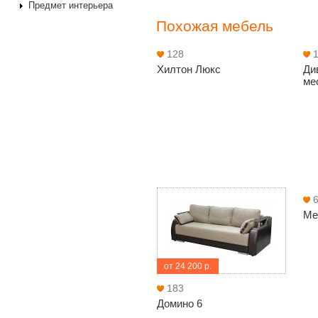
Предмет интерьера
Похожая мебель
128
Хилтон Люкс
Ди
ме
Ме
от 24 200 р.
183
Домино 6