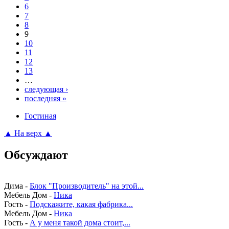
6
7
8
9
10
11
12
13
…
следующая ›
последняя »
Гостиная
▲ На верх ▲
Обсуждают
Дима
-
Блок "Производитель" на этой...
Мебель Дом
-
Ника
Гость
-
Подскажите, какая фабрика...
Мебель Дом
-
Ника
Гость
-
А у меня такой дома стоит,...