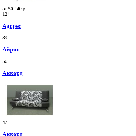
от 50 240 р.
124
Адорес
89
Айрон
56
Аккорд
47
Аккорд