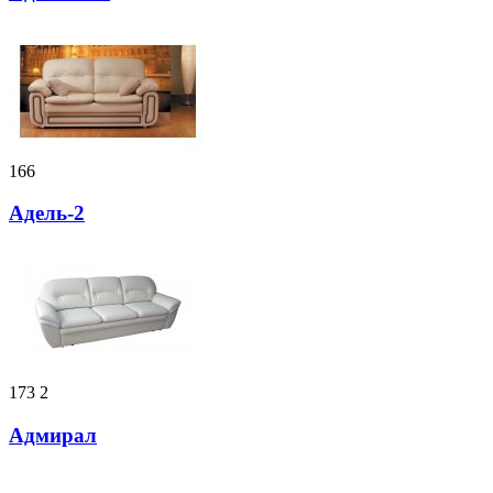
166
Адель-2
173
2
Адмирал