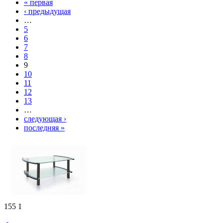
« первая
‹ предыдущая
…
5
6
7
8
9
10
11
12
13
…
следующая ›
последняя »
155
1