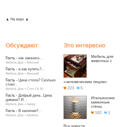
▲ На верх ▲
Обсуждают
Это интересно
Мебель для
Гость
-
как заказать...
животных с
-
Мебель Дом
Венский
Гость
-
а как купить?...
-
Мебель Дом
Венский
Гость
-
Цена стола? Сколько
«человеческим лицом»
стоит...
223
5
-
Мебель Дом
Стол СК 30
Гость
-
Добрый день. Цена
Итальянские
дивана? И...
каменные
-
Мебель Дом
Капри
стены
Гость
-
В наличии?...
182
1
-
Мебель Дом
Modena
Все новости