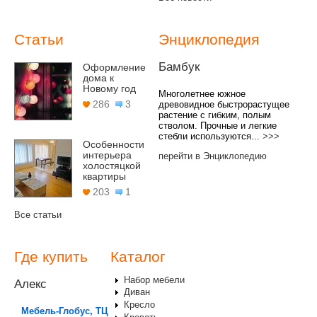
Статьи
Энциклопедия
Бамбук
Оформление
дома к
Новому год
Многолетнее южное
286
3
древовидное быстрорастущее
растение с гибким, полым
стволом. Прочные и легкие
стебли используются...
>>>
Особенности
интерьера
перейти в Энциклопедию
холостяцкой
квартиры
203
1
Все статьи
Где купить
Каталог
Набор мебели
Алекс
Диван
Кресло
Мебель-Глобус, ТЦ