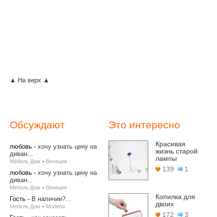
▲ На верх ▲
Обсуждают
Это интересно
Красивая
любовь
-
хочу узнать цену на
жизнь старой
диван...
лампы
-
Мебель Дом
Венеция
139
1
любовь
-
хочу узнать цену на
диван...
-
Мебель Дом
Венеция
Копилка для
Гость
-
В наличии?...
двоих
-
Мебель Дом
Modena
172
3