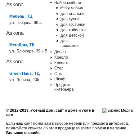
Набор мебели
Askona
Набор мебели
для спальни
Мебель, ТЦ
для кухни
ул. Герцена, 88 а
для гостиной
для кабинета
Askona
для детской
для
МегаДом, ТК
прихожей
ул. Блюхера, 39 к В
Диван
Кресло
Askona
Кровать
Стол
Green Haus, ТЦ
Стул
Шкаф
ул. Ленина, 205
Предмет
интерьера
© 2012-2019, Уютный Дом, сайт о доме и уюте в
нем
Если наш сайт помог вам в выборе мебели или предмета интерьера,
пожалуйста скажите об этом продавцу во время покупки в магазине.
Большое спасибо.