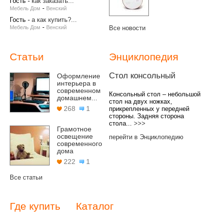
Гость
-
как заказать...
-
Мебель Дом
Венский
Гость
-
а как купить?...
-
Мебель Дом
Венский
Все новости
Статьи
Энциклопедия
Стол консольный
Оформление
интерьера в
современном
Консольный стол – небольшой
домашнем...
стол на двух ножках,
268
1
прикрепленных у передней
стороны. Задняя сторона
стола...
>>>
Грамотное
освещение
перейти в Энциклопедию
современного
дома
222
1
Все статьи
Где купить
Каталог