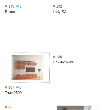
148
2
102
Виконт
Lady SA
139
Примьер VIP
187
2
Таис 2500
88