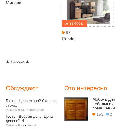
Милана
от 38 600 р.
93
Rondo
▲ На верх ▲
Обсуждают
Это интересно
Мебель для
Гость
-
Цена стола? Сколько
небольших
стоит...
помещений
-
Мебель Дом
Стол СК 30
153
2
Гость
-
Добрый день. Цена
дивана? И...
-
Мебель Дом
Капри