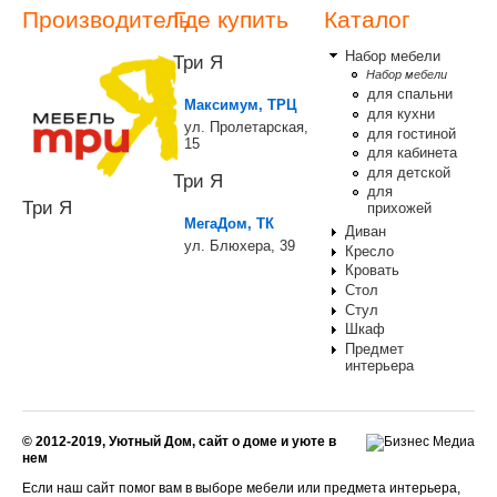
Производитель
Где купить
Каталог
Набор мебели
Три Я
Набор мебели
для спальни
Максимум, ТРЦ
для кухни
ул. Пролетарская,
для гостиной
15
для кабинета
для детской
Три Я
для
Три Я
прихожей
МегаДом, ТК
Диван
ул. Блюхера, 39
Кресло
Кровать
Стол
Стул
Шкаф
Предмет
интерьера
© 2012-2019, Уютный Дом, сайт о доме и уюте в
нем
Если наш сайт помог вам в выборе мебели или предмета интерьера,