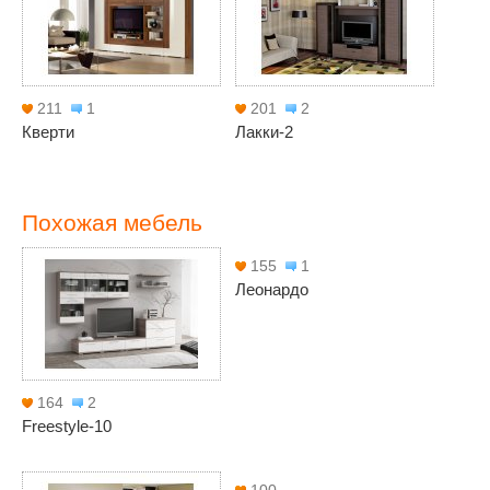
211
1
201
2
Кверти
Лакки-2
Похожая мебель
155
1
Леонардо
164
2
Freestyle-10