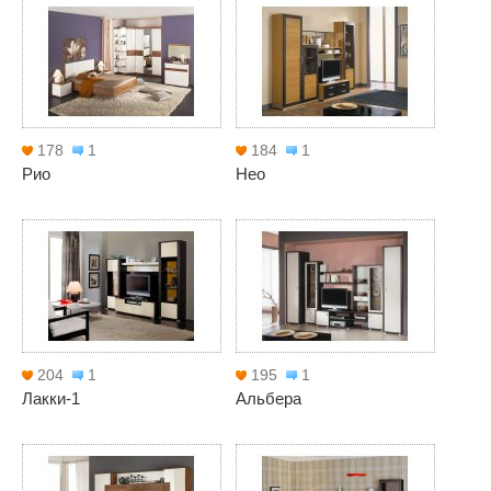
178
1
184
1
Рио
Нео
204
1
195
1
Лакки-1
Альбера