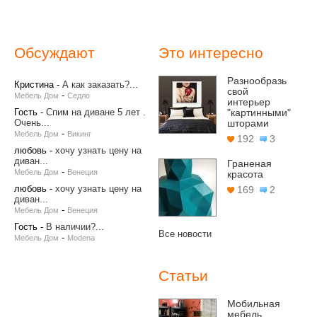
Обсуждают
Это интересно
Разнообразь
Кристина
-
А как заказать?...
свой
-
Мебель Дом
Седло
интерьер
Гость
-
Спим на диване 5 лет .
"картинными"
Очень...
шторами
-
Мебель Дом
Викинг
192
3
любовь
-
хочу узнать цену на
диван...
Граненая
-
Мебель Дом
Венеция
красота
любовь
-
хочу узнать цену на
169
2
диван...
-
Мебель Дом
Венеция
Гость
-
В наличии?...
Все новости
-
Мебель Дом
Modena
Статьи
Мобильная
мебель