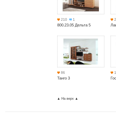
210
1
800.23.05 Дельта 5
Ла
86
Танго 3
Го
▲ На верх ▲