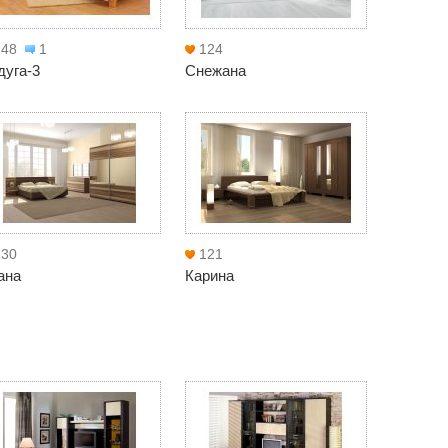
148
1
124
дуга-3
Снежана
130
121
ана
Карина