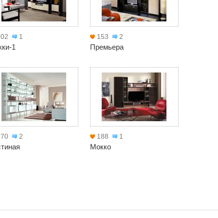
202
1
153
2
кки-1
Премьера
170
2
188
1
стиная
Мокко