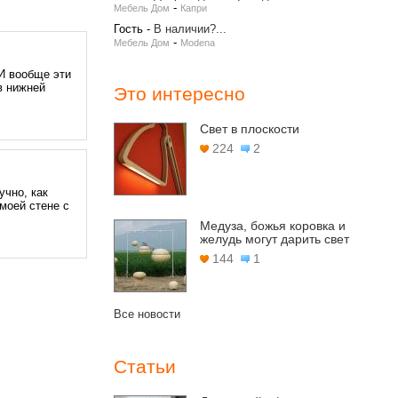
-
Мебель Дом
Капри
Гость
-
В наличии?...
-
Мебель Дом
Modena
И вообще эти
в нижней
Это интересно
Свет в плоскости
224
2
учно, как
моей стене с
Медуза, божья коровка и
желудь могут дарить свет
144
1
Все новости
Статьи