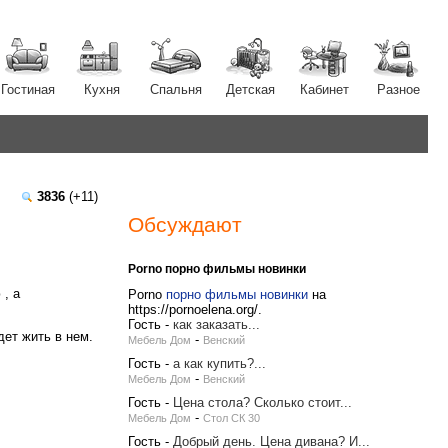
Гостиная
Кухня
Спальня
Детская
Кабинет
Разное
3836
(+11)
Обсуждают
Porno порно фильмы новинки
, а
Porno
порно фильмы новинки
на
https://pornoelena.org/.
Гость
-
как заказать...
дет жить в нем.
-
Мебель Дом
Венский
Гость
-
а как купить?...
-
Мебель Дом
Венский
Гость
-
Цена стола? Сколько стоит...
-
Мебель Дом
Стол СК 30
Гость
-
Добрый день. Цена дивана? И...