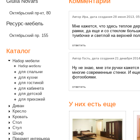
Комментарии
Giulia Novars
Октябрьский пр-кт, 80
Автор Ира, дата создания 28 июня 2013, 05
Ресурс-мебель
Мне кажется, что здесь теплое де
рамки, да еще и со стеклом больш
Октябрьский пр. 155
тумбочке и светлой на верхней пол
ответить
Каталог
Автор Гость, дата создания 21 декабря 2014
Набор мебели
Набор мебели
Ну не знаю, мне эти ручки кажется
для спальни
многие современные стенки. И еще 
фотообоями.
для кухни
для гостиной
ответить
для кабинета
для детской
для прихожей
У них есть еще
Диван
Кресло
Кровать
Стол
Стул
Шкаф
Предмет интерьера