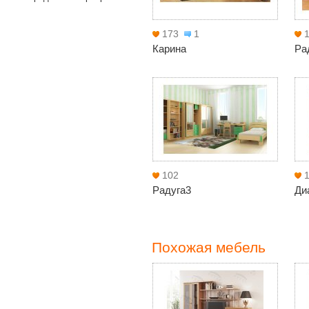
173
1
Карина
Ра
102
Радуга3
Ди
Похожая мебель