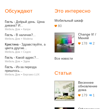
Обсуждают
Это интересно
Мобильный шкаф
Гость
-
Добрый день. Цена
дивана? И...
80
-
Мебель Дом
Капри
Change It! /
Гость
-
В наличии?...
Меняй
-
Мебель Дом
Modena
178
2
Кристина
-
Здравствуйте, а
цвета другие...
-
Мебель Дом
Седло
Гость
-
Какой адрес?...
Все новости
-
Мебель Дом
Эдем
Гость
-
Из-за перезда
пришлось...
Статьи
-
Мебель Дом
Бергамо LUX
Весеннее
обновление
дома
179
1