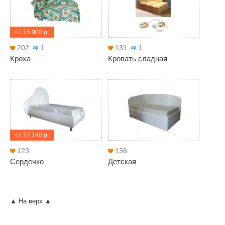
от 15 000 р.
202
1
131
1
Кроха
Кровать сладная
от 27 140 р.
123
136
Сердечко
Детская
▲ На верх ▲