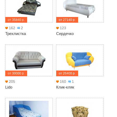
от 35840 р.
от 27140 р.
162
2
123
Трехлистка
Сердечко
от 30000 р.
от 26400 р.
205
160
1
Lido
Клик-кляк