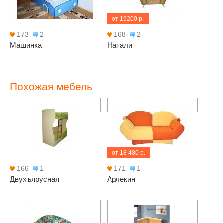
от 19200 р.
173
2
168
2
Машинка
Натали
Похожая мебель
от 18 480 р.
166
1
171
1
Двухъярусная
Арлекин