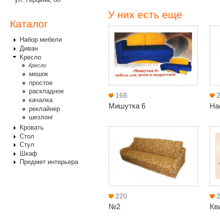
У них есть еще
Каталог
Набор мебели
Диван
Кресло
Кресло
мешок
простое
раскладное
168
качалка
Мишутка 6
На
реклайнер
шезлонг
Кровать
Стол
Стул
Шкаф
Предмет интерьера
220
№2
Кв