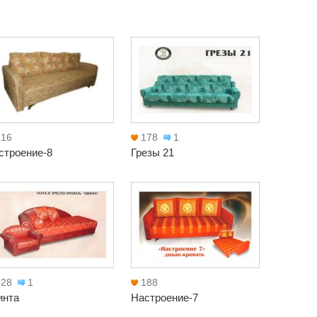
216
178
1
строение-8
Грезы 21
228
1
188
инта
Настроение-7