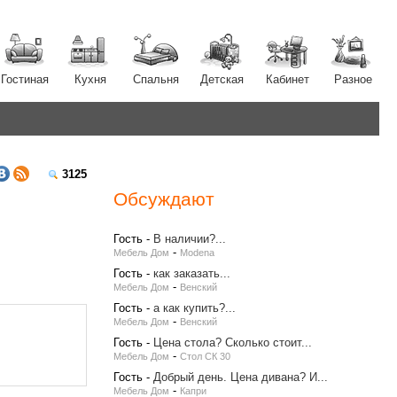
Гостиная
Кухня
Спальня
Детская
Кабинет
Разное
3125
Обсуждают
Гость
-
В наличии?...
-
Мебель Дом
Modena
Гость
-
как заказать...
-
Мебель Дом
Венский
Гость
-
а как купить?...
-
Мебель Дом
Венский
Гость
-
Цена стола? Сколько стоит...
-
Мебель Дом
Стол СК 30
Гость
-
Добрый день. Цена дивана? И...
-
Мебель Дом
Капри