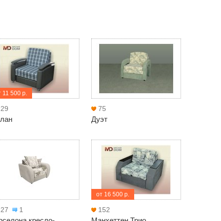
 11 500 р.
129
75
лан
Дуэт
от 16 500 р.
127
1
152
рселона кресло-
Манхеттен Трио