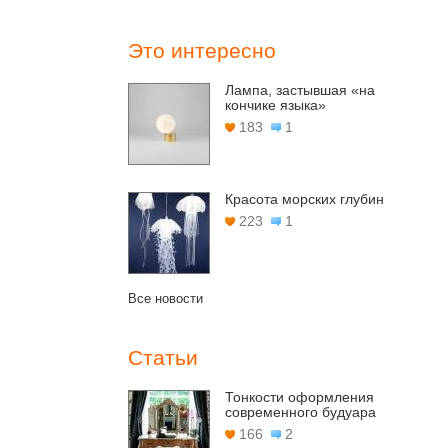
Это интересно
Лампа, застывшая «на
кончике языка»
183
1
Красота морских глубин
223
1
Все новости
Статьи
Тонкости оформления
современного будуара
166
2