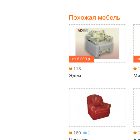
Похожая мебель
от 8 800 р.
от
118
Эдем
Ми
180
1
Престиж
Ба