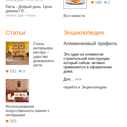
Мебель Дом
Стол СК 30
186
2
Гость
-
Добрый день. Цена
дивана? И...
-
Мебель Дом
Капри
Все новости
Статьи
Энциклопедия
Алюминиевый профиль
Стиль
интерьера
кантри –
Это один из элементов
царство
строительной конструкции,
домашнего
который сейчас активно
уюта
применяется в оформлении
182
3
дома.
Для...
>>>
перейти в Энциклопедию
Использование
искусственного камня с
интерьере
303