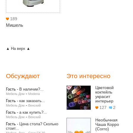
189
Мишель
▲ На верх ▲
Обсуждают
Это интересно
Цветовой
Гость
-
В наличии?...
коктейль
-
Мебель Дом
Modena
украсит
Гость
-
как заказать...
интерьер
-
Мебель Дом
Венский
127
2
Гость
-
а как купить?...
-
Мебель Дом
Венский
Необычная
Гость
-
Цена стола? Сколько
Чаша Корро
стоит...
(Corro)
-