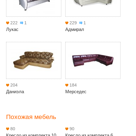
222
1
229
1
Лукас
Адмирал
204
184
Даниэла
Мерседес
Похожая мебель
80
90
Кресло из комплекта 10
Кресло из комплекта 6