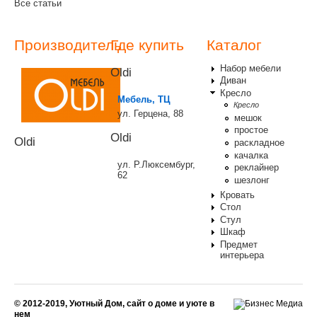
Все статьи
Производитель
Где купить
Каталог
Набор мебели
Oldi
Диван
Кресло
Мебель, ТЦ
Кресло
ул. Герцена, 88
мешок
простое
Oldi
Oldi
раскладное
качалка
ул. Р.Люксембург,
реклайнер
62
шезлонг
Кровать
Стол
Стул
Шкаф
Предмет
интерьера
© 2012-2019, Уютный Дом, сайт о доме и уюте в
нем