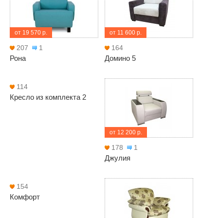
от 19 570 р.
от 11 600 р.
207
1
164
Рона
Домино 5
114
Кресло из комплекта 2
от 12 200 р.
178
1
Джулия
154
Комфорт