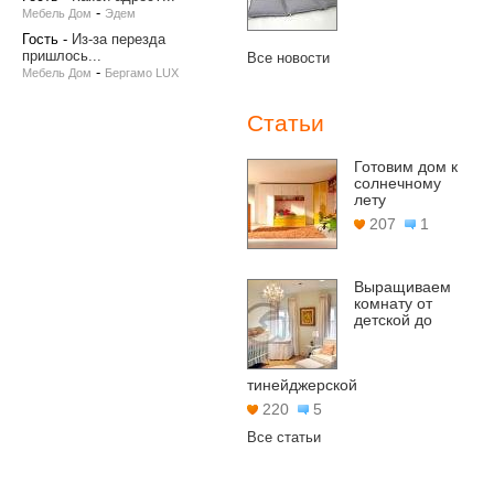
-
Мебель Дом
Эдем
Гость
-
Из-за перезда
пришлось...
Все новости
-
Мебель Дом
Бергамо LUX
Статьи
Готовим дом к
солнечному
лету
207
1
Выращиваем
комнату от
детской до
тинейджерской
220
5
Все статьи