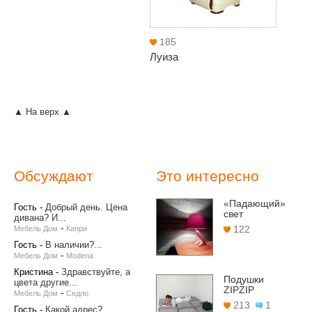
185
Луиза
▲ На верх ▲
Обсуждают
Это интересно
«Падающий»
Гость
-
Добрый день. Цена
свет
дивана? И...
-
122
Мебель Дом
Капри
Гость
-
В наличии?...
-
Мебель Дом
Modena
Кристина
-
Здравствуйте, а
Подушки
цвета другие...
ZIPZIP
-
Мебель Дом
Седло
213
1
Гость
-
Какой адрес?...