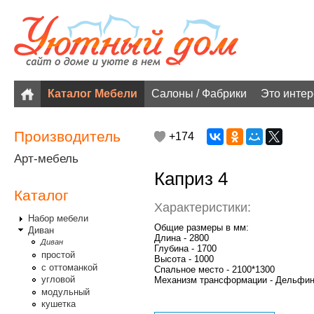
Каталог Мебели
Салоны / Фабрики
Это инте
Производитель
+174
Арт-мебель
Каприз 4
Каталог
Характеристики:
Набор мебели
Общие размеры в мм:
Диван
Длина - 2800
Диван
Глубина - 1700
простой
Высота - 1000
с оттоманкой
Спальное место - 2100*1300
угловой
Механизм трансформации - Дельфи
модульный
кушетка