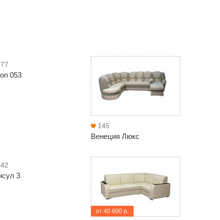
177
on 053
145
Венеция Люкс
142
нсул 3
от 40 600 р.