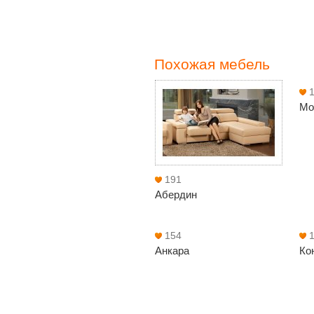
Похожая мебель
Mo
191
Абердин
154
Анкара
Ко