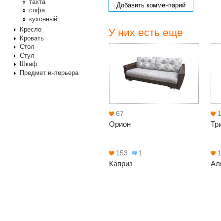
тахта
Добавить комментарий
софа
кухонный
Кресло
У них есть еще
Кровать
Стол
Стул
Шкаф
Предмет интерьера
67
Орион
Тр
153
1
Каприз
Ал