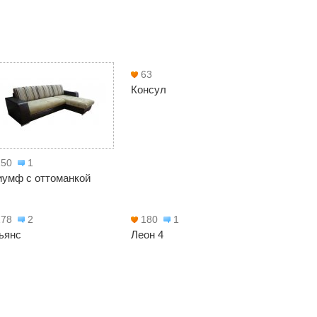
63
Консул
150
1
иумф с оттоманкой
178
2
180
1
ьянс
Леон 4