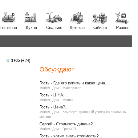
Гостиная
Кухня
Спальня
Детская
Кабинет
Разное
1705
(+24)
Обсуждают
Гость
-
Где его купить и какая цена....
-
Мебель Дом
Мастерская
Гость
-
ЦІНА...
-
Мебель Дом
Мишка
Гость
-
Цена?...
-
Мебель Дом
Комфорт- кухонный уголок со спальным
местом
Сергей
-
Стоимость дивана?...
-
Мебель Дом
Грезы 21
Гость
-
хотим знать стоимость?...