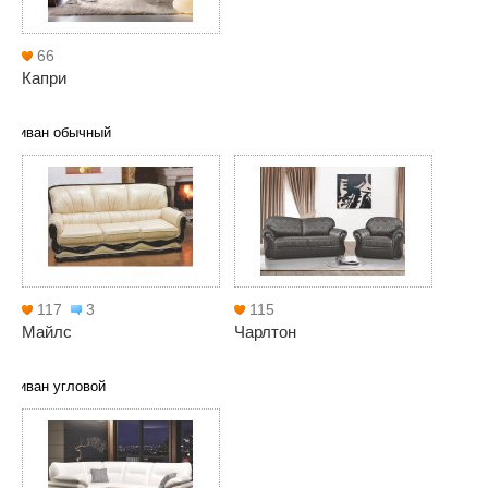
66
Капри
Диван обычный
117
3
115
Майлс
Чарлтон
Диван угловой