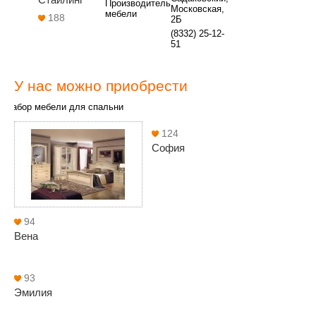
Производитель
Московская,
мебели
188
2Б
(8332) 25-12-
51
У нас можно приобрести
Набор мебели для спальни
124
София
94
Вена
93
Эмилия