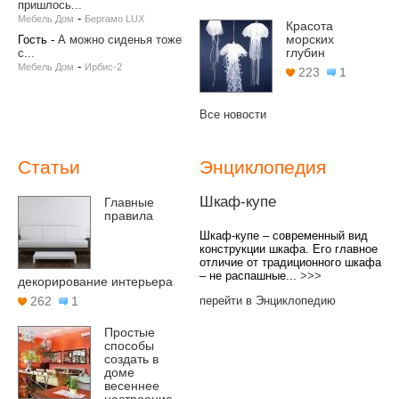
пришлось...
-
Мебель Дом
Бергамо LUX
Красота
морских
Гость
-
А можно сиденья тоже
глубин
с...
-
Мебель Дом
Ирбис-2
223
1
Все новости
Статьи
Энциклопедия
Шкаф-купе
Главные
правила
Шкаф-купе – современный вид
конструкции шкафа. Его главное
отличие от традиционного шкафа
– не распашные...
>>>
декорирование интерьера
перейти в Энциклопедию
262
1
Простые
способы
создать в
доме
весеннее