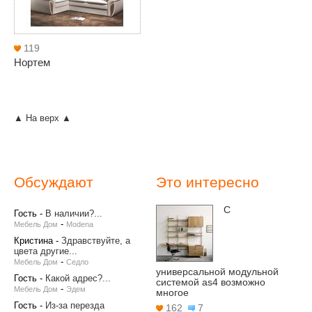
119
Нортем
▲ На верх ▲
Обсуждают
Это интересно
С
Гость
-
В наличии?...
-
Мебель Дом
Modena
Кристина
-
Здравствуйте, а
цвета другие...
-
Мебель Дом
Седло
универсальной модульной
Гость
-
Какой адрес?...
системой as4 возможно
-
Мебель Дом
Эдем
многое
Гость
-
Из-за перезда
162
7