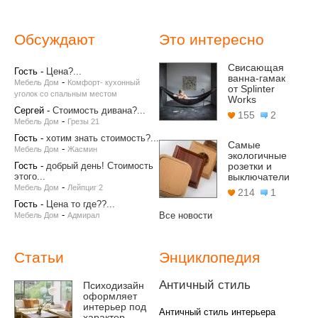
Обсуждают
Это интересно
Свисающая
Гость
-
Цена?...
ванна-гамак
-
Мебель Дом
Комфорт- кухонный
от Splinter
уголок со спальным местом
Works
Сергей
-
Стоимость дивана?...
155
2
-
Мебель Дом
Грезы 21
Гость
-
хотим знать стоимость?...
Самые
-
Мебель Дом
Жасмин
экологичные
Гость
-
добрый день! Стоимость
розетки и
этого...
выключатели
-
Мебель Дом
Лейпциг 2
214
1
Гость
-
Цена то где??...
-
Все новости
Мебель Дом
Адмирал
Статьи
Энциклопедия
Античный стиль
Психодизайн
оформляет
интерьер под
Античный стиль интерьера
характер