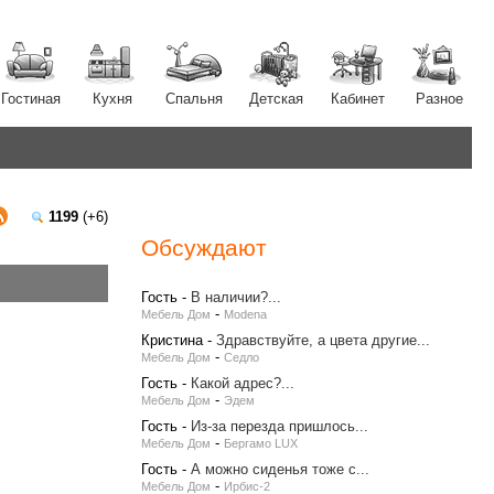
Гостиная
Кухня
Спальня
Детская
Кабинет
Разное
1199
(+6)
Обсуждают
Гость
-
В наличии?...
-
Мебель Дом
Modena
Кристина
-
Здравствуйте, а цвета другие...
-
Мебель Дом
Седло
Гость
-
Какой адрес?...
-
Мебель Дом
Эдем
Гость
-
Из-за перезда пришлось...
-
Мебель Дом
Бергамо LUX
Гость
-
А можно сиденья тоже с...
-
Мебель Дом
Ирбис-2