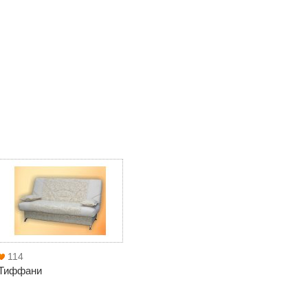
114
Тиффани