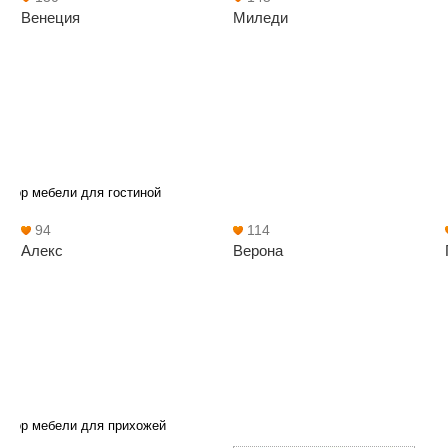
Венеция
Миледи
абор мебели для гостиной
94
114
Алекс
Верона
абор мебели для прихожей