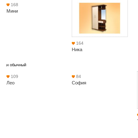
168
Мини
164
Ника
иван обычный
109
84
Лео
София