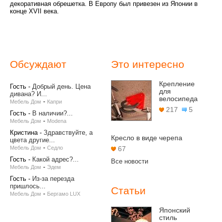
декоративная обрешетка. В Европу был привезен из Японии в
конце XVII века.
Обсуждают
Это интересно
Крепление
Гость
-
Добрый день. Цена
для
дивана? И...
велосипеда
-
Мебель Дом
Капри
217
5
Гость
-
В наличии?...
-
Мебель Дом
Modena
Кристина
-
Здравствуйте, а
Кресло в виде черепа
цвета другие...
-
Мебель Дом
Седло
67
Гость
-
Какой адрес?...
Все новости
-
Мебель Дом
Эдем
Гость
-
Из-за перезда
пришлось...
Статьи
-
Мебель Дом
Бергамо LUX
Японский
стиль