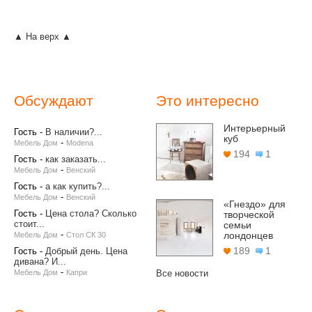
▲ На верх ▲
Обсуждают
Это интересно
Интерьерный
Гость
-
В наличии?...
куб
-
Мебель Дом
Modena
194
1
Гость
-
как заказать...
-
Мебель Дом
Венский
Гость
-
а как купить?...
-
Мебель Дом
Венский
«Гнездо» для
Гость
-
Цена стола? Сколько
творческой
стоит...
семьи
-
лондонцев
Мебель Дом
Стол СК 30
189
1
Гость
-
Добрый день. Цена
дивана? И...
-
Мебель Дом
Капри
Все новости