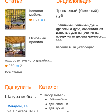
Статьи
Энциклопедия
Травленый (беленый)
Кованая
мебель
дуб
169
6
Травленый (беленый) дуб –
древесина дуба, обработанная
известью для получения на
поверхности дерева кремового...
Основные
>>>
правила
перейти в Энциклопедию
оздоровительного дизайна...
260
2
Все статьи
Где купить
Каталог
Набор мебели
Шатура мебель
Набор мебели
для спальни
МегаДом, ТК
для кухни
ул. Блюхера, 39В, 1