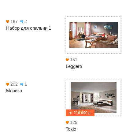
167
2
Набор для спальни 1
151
Leggero
202
1
Моника
от 216 690 р.
125
Tokio