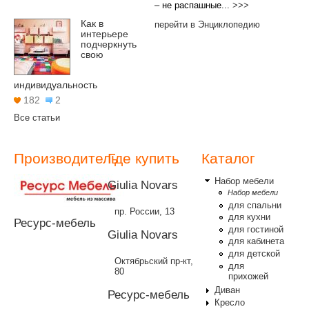
– не распашные...
>>>
Как в
перейти в Энциклопедию
интерьере
подчеркнуть
свою
индивидуальность
182
2
Все статьи
Производитель
Где купить
Каталог
Набор мебели
Giulia Novars
Набор мебели
для спальни
пр. России, 13
для кухни
Ресурс-мебель
для гостиной
Giulia Novars
для кабинета
для детской
Октябрьский пр-кт,
для
80
прихожей
Диван
Ресурс-мебель
Кресло