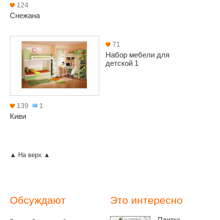
124
Снежана
71
Набор мебели для
детской 1
139
1
Киви
▲ На верх ▲
Обсуждают
Это интересно
Плитка