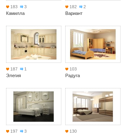
183
3
182
2
Камилла
Вариант
187
1
103
Элегия
Радуга
197
3
130