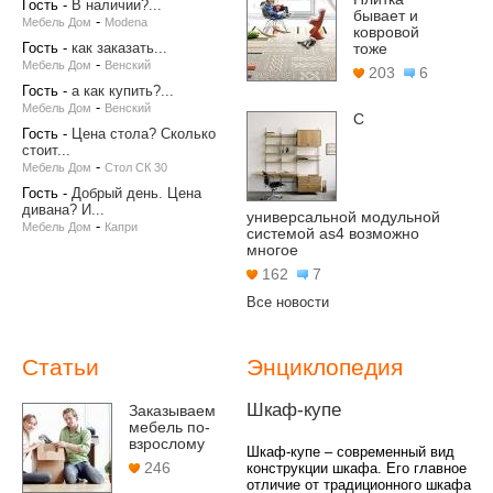
Гость
-
В наличии?...
бывает и
-
Мебель Дом
Modena
ковровой
Гость
-
как заказать...
тоже
-
Мебель Дом
Венский
203
6
Гость
-
а как купить?...
-
Мебель Дом
Венский
С
Гость
-
Цена стола? Сколько
стоит...
-
Мебель Дом
Стол СК 30
Гость
-
Добрый день. Цена
дивана? И...
универсальной модульной
-
Мебель Дом
Капри
системой as4 возможно
многое
162
7
Все новости
Статьи
Энциклопедия
Шкаф-купе
Заказываем
мебель по-
взрослому
Шкаф-купе – современный вид
246
конструкции шкафа. Его главное
отличие от традиционного шкафа