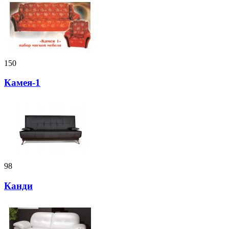
150
Камея-1
98
Канди