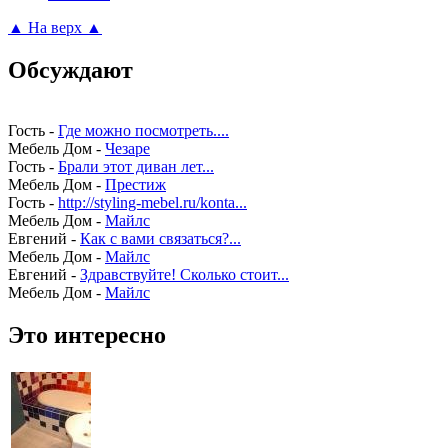
▲ На верх ▲
Обсуждают
Гость
-
Где можно посмотреть....
Мебель Дом
-
Чезаре
Гость
-
Брали этот диван лет...
Мебель Дом
-
Престиж
Гость
-
http://styling-mebel.ru/konta...
Мебель Дом
-
Майлс
Евгений
-
Как с вами связаться?...
Мебель Дом
-
Майлс
Евгений
-
Здравствуйте! Сколько стоит...
Мебель Дом
-
Майлс
Это интересно