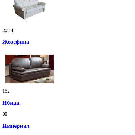
208
4
Жозефина
152
Ибица
88
Империал