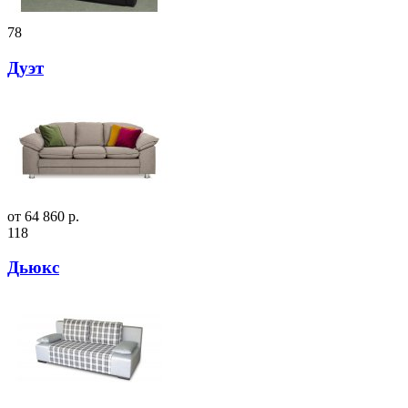
78
Дуэт
от 64 860 р.
118
Дьюкс