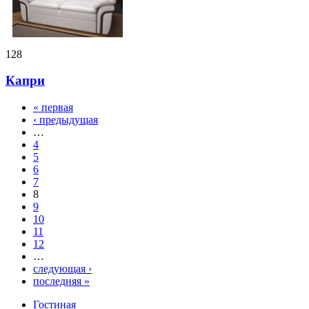
128
Капри
« первая
‹ предыдущая
…
4
5
6
7
8
9
10
11
12
…
следующая ›
последняя »
Гостиная