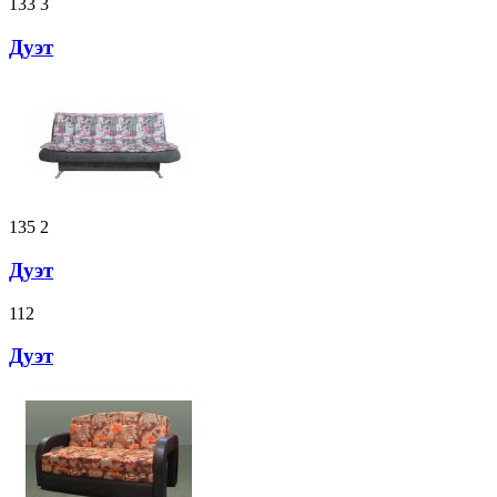
133
3
Дуэт
135
2
Дуэт
112
Дуэт