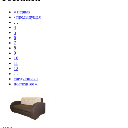
« первая
‹ предыдущая
…
4
5
6
7
8
9
10
11
12
…
следующая ›
последняя »