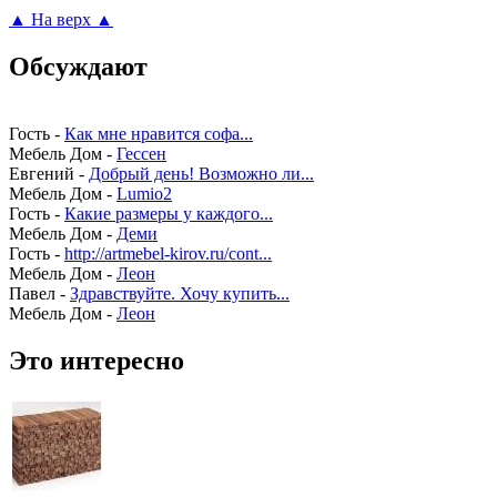
▲ На верх ▲
Обсуждают
Гость
-
Как мне нравится софа...
Мебель Дом
-
Гессен
Евгений
-
Добрый день! Возможно ли...
Мебель Дом
-
Lumio2
Гость
-
Какие размеры у каждого...
Мебель Дом
-
Деми
Гость
-
http://artmebel-kirov.ru/cont...
Мебель Дом
-
Леон
Павел
-
Здравствуйте. Хочу купить...
Мебель Дом
-
Леон
Это интересно