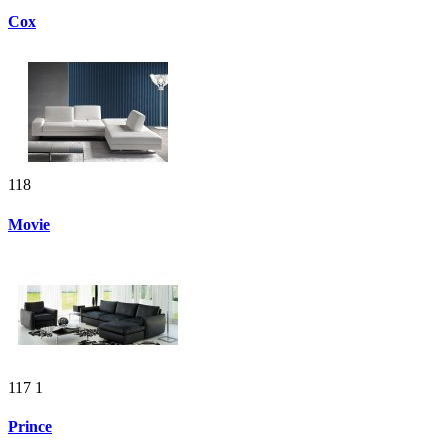
Cox
118
Movie
117
1
Prince