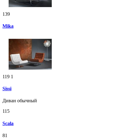
139
Mika
119
1
Sissi
Диван обычный
115
Scala
81