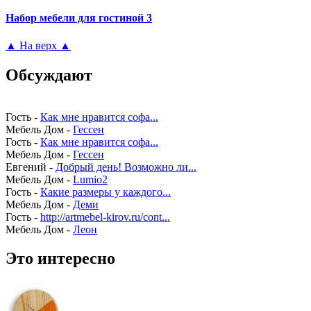
Набор мебели для гостиной 3
▲ На верх ▲
Обсуждают
Гость
-
Как мне нравится софа...
Мебель Дом
-
Гессен
Гость
-
Как мне нравится софа...
Мебель Дом
-
Гессен
Евгений
-
Добрый день! Возможно ли...
Мебель Дом
-
Lumio2
Гость
-
Какие размеры у каждого...
Мебель Дом
-
Деми
Гость
-
http://artmebel-kirov.ru/cont...
Мебель Дом
-
Леон
Это интересно