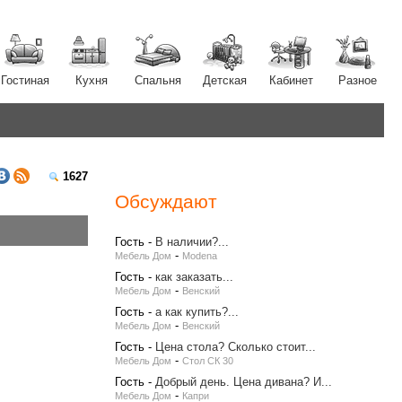
Гостиная
Кухня
Спальня
Детская
Кабинет
Разное
1627
Обсуждают
Гость
-
В наличии?...
-
Мебель Дом
Modena
Гость
-
как заказать...
-
Мебель Дом
Венский
Гость
-
а как купить?...
-
Мебель Дом
Венский
Гость
-
Цена стола? Сколько стоит...
-
Мебель Дом
Стол СК 30
Гость
-
Добрый день. Цена дивана? И...
-
Мебель Дом
Капри