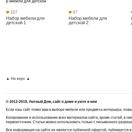
абор мебели для детской
107
97
Набор мебели для
Набор мебели для
детской 1
детской 2
▲ На верх ▲
© 2012-2019, Уютный Дом, сайт о доме и уюте в нем
Если наш сайт помог вам в выборе мебели или предмета интерьера, пожал
Копирование и использование всех материалов сайта, кроме статей, в лю
первоисточник. Статьи можно использовать только с письменного разре
Вся информация на сайте не является публичной офертой, публикуется в 