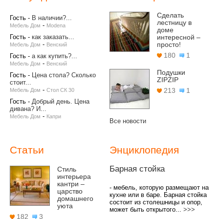
Сделать
Гость
-
В наличии?...
лестницу в
-
Мебель Дом
Modena
доме
Гость
-
как заказать...
интересной –
-
просто!
Мебель Дом
Венский
180
1
Гость
-
а как купить?...
-
Мебель Дом
Венский
Подушки
Гость
-
Цена стола? Сколько
ZIPZIP
стоит...
-
213
1
Мебель Дом
Стол СК 30
Гость
-
Добрый день. Цена
дивана? И...
-
Мебель Дом
Капри
Все новости
Статьи
Энциклопедия
Барная стойка
Стиль
интерьера
кантри –
- мебель, которую размещают на
царство
кухне или в баре. Барная стойка
домашнего
состоит из столешницы и опор,
уюта
может быть открытого...
>>>
182
3