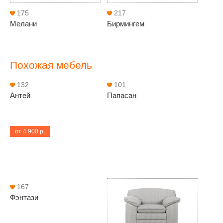
175
217
Мелани
Бирмингем
Похожая мебель
132
101
Антей
Папасан
от 4 900 р.
167
Фэнтази