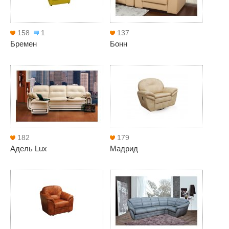
158
1
137
Бремен
Бонн
182
179
Адель Lux
Мадрид