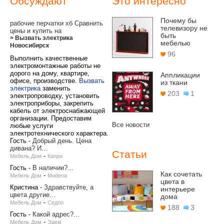
Обсуждают
Это интересно
Почему бы
рабочие перчатки хб Сравнить
телевизору не
цены и купить на
быть
> Вызвать электрика
мебелью
Новосибирск
96
Выполнить качественные
электромонтажные работы не
дорого на дому, квартире,
Аппликации
офисе, производстве.
Вызвать
из ткани
электрика
заменить
203
1
электропроводку, установить
электроприборы, закрепить
кабель от электроснабжающей
организации. Предоставим
Все новости
любые услуги
электротехнического характера.
Гость
-
Добрый день. Цена
дивана? И...
Статьи
-
Мебель Дом
Капри
Гость
-
В наличии?...
Как сочетать
-
Мебель Дом
Modena
цвета в
Кристина
-
Здравствуйте, а
интерьере
цвета другие...
дома
-
Мебель Дом
Седло
188
3
Гость
-
Какой адрес?...
-
Мебель Дом
Эдем