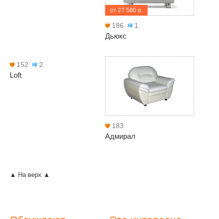
от 27 580 р.
186
1
Дьюкс
152
2
Loft
183
Адмирал
▲ На верх ▲