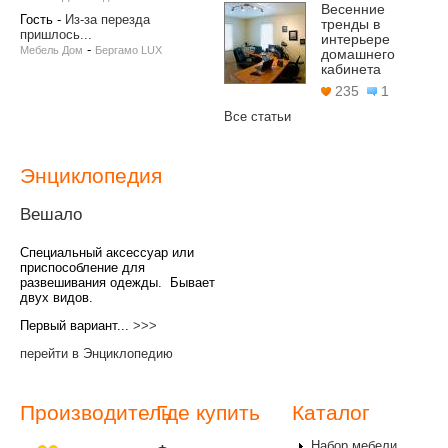
Весенние
Гость
-
Из-за перезда
тренды в
пришлось...
интерьере
-
Мебель Дом
Бергамо LUX
домашнего
кабинета
235
1
Все статьи
Энциклопедия
Вешало
Специальный аксессуар или
приспособление для
развешивания одежды. Бывает
двух видов.
Первый вариант...
>>>
перейти в Энциклопедию
Производитель
Где купить
Каталог
Набор мебели